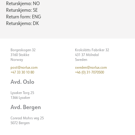
Returskjema: NO
Returskjema: SE
Return form: ENG
Returskjema: DK
Borgeskogen 32
Krokslätts Fabriker 32
3160 Stokke
431 37 Mölndal
Norway
Sweden
post@norlux.com
sweden@norlux.com
+47 33 30 10 80
+46 (0) 31-7070500
Avd. Oslo
Lysaker Torg 25
1366 Lysaker
Avd. Bergen
Conrad Mohrs veg 25
5072 Bergen