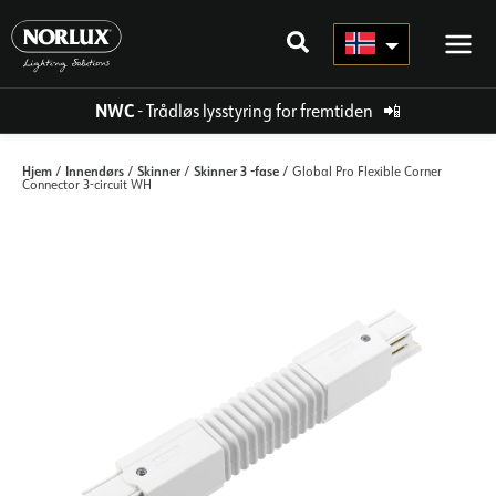
Hopp
rett
til
innholdet
NWC
- Trådløs lysstyring for fremtiden
📲
Hjem
Innendørs
Skinner
Skinner 3 -fase
/
/
/
/ Global Pro Flexible Corner
Connector 3-circuit WH