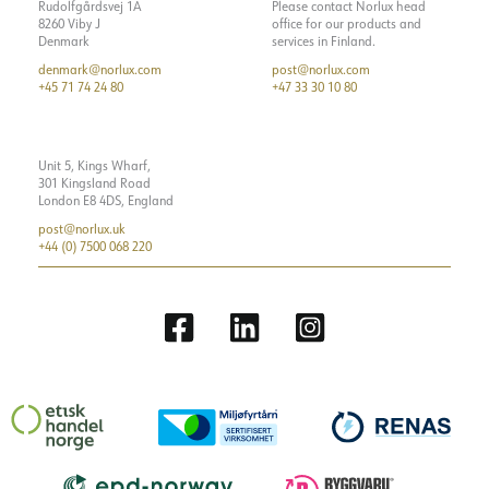
Rudolfgårdsvej 1A
Please contact Norlux head
8260 Viby J
office for our products and
Denmark
services in Finland.
denmark@norlux.com
post@norlux.com
+45 71 74 24 80
+47 33 30 10 80
Unit 5, Kings Wharf,
301 Kingsland Road
London E8 4DS, England
post@norlux.uk
+44 (0) 7500 068 220