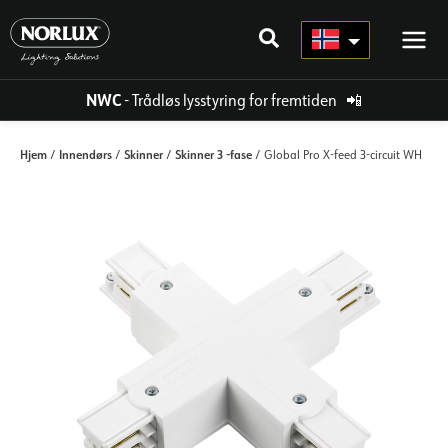
Hopp
rett
til
innholdet
NWC
- Trådløs lysstyring for fremtiden
📲
Hjem
Innendørs
Skinner
Skinner 3 -fase
/
/
/
/ Global Pro X-feed 3-circuit WH