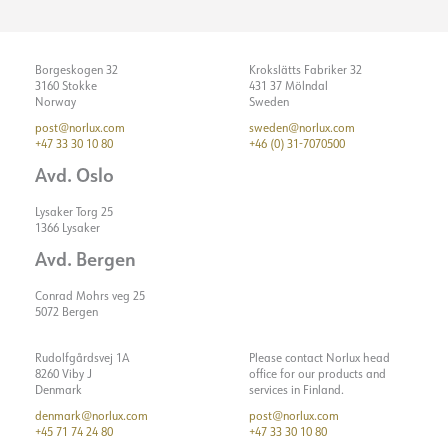
Borgeskogen 32
Krokslätts Fabriker 32
3160 Stokke
431 37 Mölndal
Norway
Sweden
post@norlux.com
sweden@norlux.com
+47 33 30 10 80
+46 (0) 31-7070500
Avd. Oslo
Lysaker Torg 25
1366 Lysaker
Avd. Bergen
Conrad Mohrs veg 25
5072 Bergen
Rudolfgårdsvej 1A
Please contact Norlux head
8260 Viby J
office for our products and
Denmark
services in Finland.
denmark@norlux.com
post@norlux.com
+45 71 74 24 80
+47 33 30 10 80