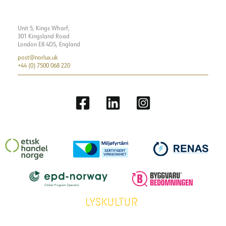
Unit 5, Kings Wharf,
301 Kingsland Road
London E8 4DS, England
post@norlux.uk
+44 (0) 7500 068 220