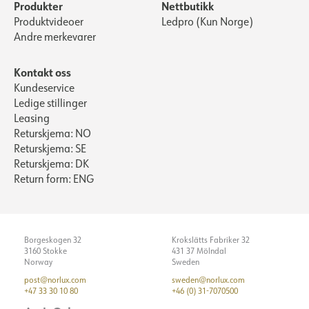
Produkter
Nettbutikk
Produktvideoer
Ledpro (Kun Norge)
Andre merkevarer
Kontakt oss
Kundeservice
Ledige stillinger
Leasing
Returskjema: NO
Returskjema: SE
Returskjema: DK
Return form: ENG
Borgeskogen 32
Krokslätts Fabriker 32
3160 Stokke
431 37 Mölndal
Norway
Sweden
post@norlux.com
sweden@norlux.com
+47 33 30 10 80
+46 (0) 31-7070500