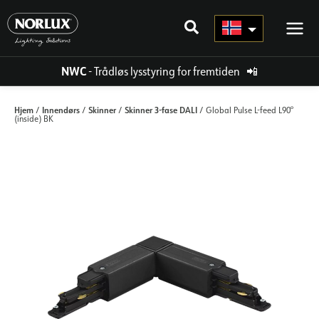
Hopp
rett
til
innholdet
NWC
- Trådløs lysstyring for fremtiden
📲
Hjem
Innendørs
Skinner
Skinner 3-fase DALI
/
/
/
/ Global Pulse L-feed L90°
(inside) BK