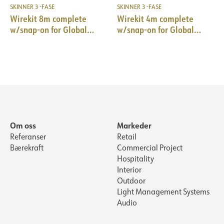
SKINNER 3 -FASE
SKINNER 3 -FASE
Wirekit 8m complete
Wirekit 4m complete
w/snap-on for Global
w/snap-on for Global
Pro/Pulse 10pk BK
Pro/Pulse 10pk WH
Om oss
Markeder
Referanser
Retail
Bærekraft
Commercial Project
Hospitality
Interior
Outdoor
Light Management Systems
Audio