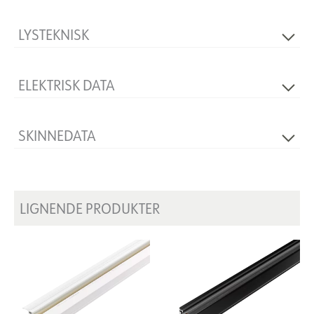
LYSTEKNISK
Dimbar
Ja
ELEKTRISK DATA
Spenning [V]
400V 50Hz
SKINNEDATA
Produkt
L-Feed Inside
LIGNENDE PRODUKTER