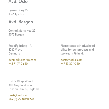
Avd. Oslo
Lysaker Torg 25
1366 Lysaker
Avd. Bergen
Conrad Mohrs veg 25
5072 Bergen
Rudolfgårdsvej 1A
Please contact Norlux head
8260 Viby J
office for our products and
Denmark
services in Finland.
denmark@norlux.com
post@norlux.com
+45 71 74 24 80
+47 33 30 10 80
Unit 5, Kings Wharf,
301 Kingsland Road
London E8 4DS, England
post@norlux.uk
+44 (0) 7500 068 220