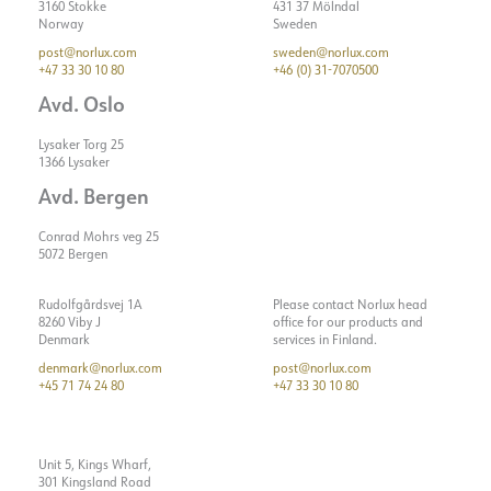
3160 Stokke
431 37 Mölndal
Norway
Sweden
post@norlux.com
sweden@norlux.com
+47 33 30 10 80
+46 (0) 31-7070500
Avd. Oslo
Lysaker Torg 25
1366 Lysaker
Avd. Bergen
Conrad Mohrs veg 25
5072 Bergen
Rudolfgårdsvej 1A
Please contact Norlux head
8260 Viby J
office for our products and
Denmark
services in Finland.
denmark@norlux.com
post@norlux.com
+45 71 74 24 80
+47 33 30 10 80
Unit 5, Kings Wharf,
301 Kingsland Road