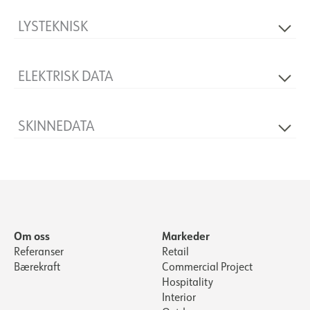
LYSTEKNISK
Dimbar
Ja
ELEKTRISK DATA
Spenning [V]
400V 50Hz
SKINNEDATA
Produkt
L-Feed Outside
Om oss
Markeder
Referanser
Retail
Bærekraft
Commercial Project
Hospitality
Interior