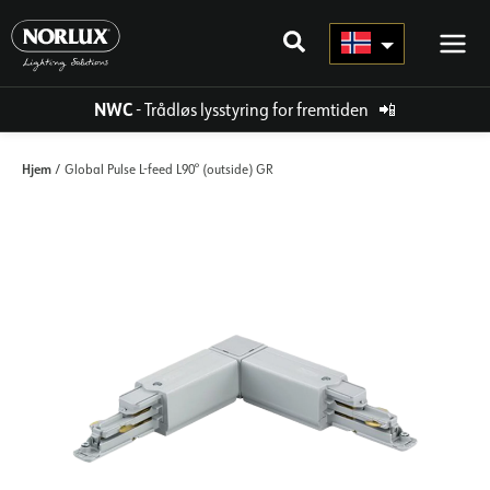
Hopp
rett
til
innholdet
NWC
- Trådløs lysstyring for fremtiden
📲
Hjem
/ Global Pulse L-feed L90° (outside) GR