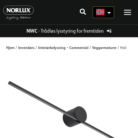
Hopp
rett
til
innholdet
NWC
- Trådløs lysstyring for fremtiden
📲
Hjem
Innendørs
Interiørbelysning – Commercial
Veggarmaturer
/
/
/
/ Hali