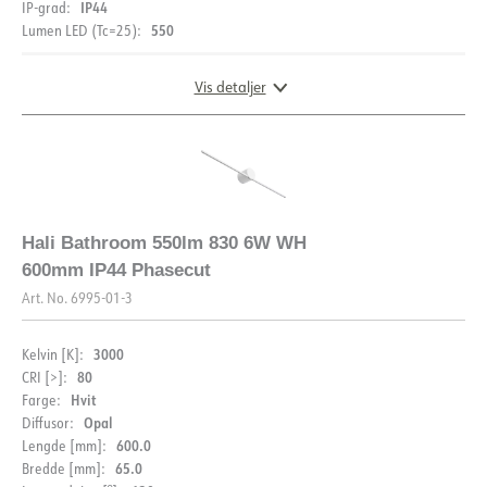
IP44
IP-grad:
550
Lumen LED (Tc=25):
Vis detaljer
DIMENSJONER
Hali Bathroom 550lm 830 6W WH
600mm IP44 Phasecut
Art. No.
6995-01-3
3000
Kelvin [K]:
80
CRI [>]:
Hvit
Farge:
Opal
Diffusor:
600.0
Lengde [mm]:
65.0
Bredde [mm]: