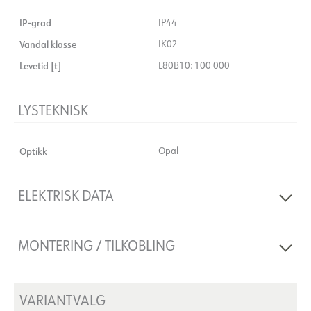
IP-grad
IP44
Vandal klasse
IK02
Levetid [t]
L80B10: 100 000
LYSTEKNISK
Optikk
Opal
ELEKTRISK DATA
Spenning [V]
230V 50Hz
MONTERING / TILKOBLING
Isolasjonsklasse
2
Montering
Utenpåliggende
VARIANTVALG