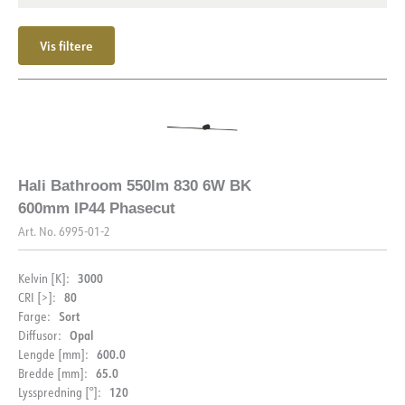
Vis filtere
Hali Bathroom 550lm 830 6W BK
600mm IP44 Phasecut
Art. No.
6995-01-2
3000
Kelvin [K]:
80
CRI [>]:
Sort
Farge:
Opal
Diffusor:
600.0
Lengde [mm]:
65.0
Bredde [mm]:
120
Lysspredning [°]: