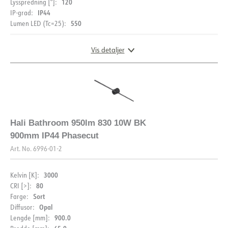
120
Lysspredning [°]:
IP44
IP-grad:
550
Lumen LED (Tc=25):
Vis detaljer
DOKUMENTASJON
Datablad (NO)
Datablad (ENG)
DIMENSJONER
FDV (NO)
FDV (ENG)
Hali Bathroom 950lm 830 10W BK
900mm IP44 Phasecut
Art. No.
6996-01-2
3000
Kelvin [K]:
80
CRI [>]:
BESKRIVELSE
Sort
Farge:
Opal
Diffusor:
PRODUKT
Dimbar, moderne baderomsarmatur for montering over
900.0
Lengde [mm]:
speil.