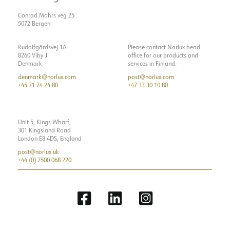
Maks. belastning pr. kurs -
56
Conrad Mohrs veg 25
B16
5072 Bergen
Maks. belastning pr. kurs -
74
C10
Rudolfgårdsvej 1A
Please contact Norlux head
8260 Viby J
office for our products and
Maks. belastning pr. kurs -
118
Denmark
services in Finland.
C16
denmark@norlux.com
post@norlux.com
+45 71 74 24 80
+47 33 30 10 80
Lekkasjestrøm [mA]
5
Startstrøm Imax [A]
5
Startstrøm tid [µs]
300
Unit 5, Kings Wharf,
301 Kingsland Road
Strøm LED [mA]
300
London E8 4DS, England
post@norlux.uk
+44 (0) 7500 068 220