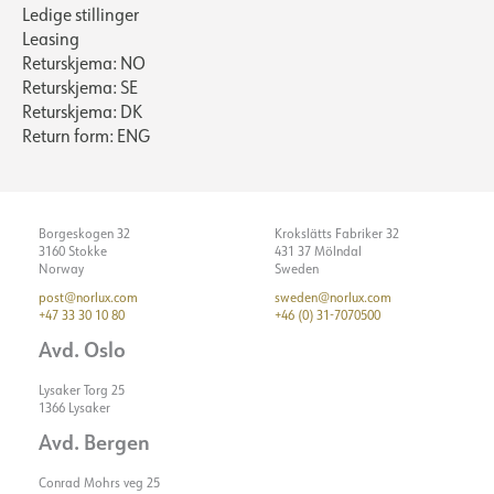
Ledige stillinger
Leasing
Returskjema: NO
Returskjema: SE
Returskjema: DK
Return form: ENG
Borgeskogen 32
Krokslätts Fabriker 32
3160 Stokke
431 37 Mölndal
Norway
Sweden
post@norlux.com
sweden@norlux.com
+47 33 30 10 80
+46 (0) 31-7070500
Avd. Oslo
Lysaker Torg 25
1366 Lysaker
Avd. Bergen
Conrad Mohrs veg 25