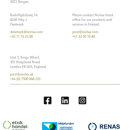
5072 Bergen
Rudolfgårdsvej 1A
Please contact Norlux head
8260 Viby J
office for our products and
Denmark
services in Finland.
denmark@norlux.com
post@norlux.com
+45 71 74 24 80
+47 33 30 10 80
Unit 5, Kings Wharf,
301 Kingsland Road
London E8 4DS, England
post@norlux.uk
+44 (0) 7500 068 220