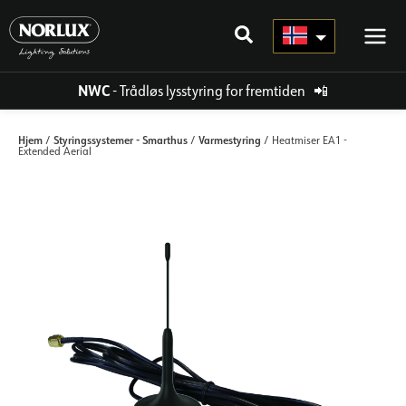
Hopp
rett
til
innholdet
NWC
- Trådløs lysstyring for fremtiden
📲
Hjem
Styringssystemer - Smarthus
Varmestyring
/
/
/ Heatmiser EA1 -
Extended Aerial