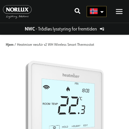
Hopp
rett
til
innholdet
NWC
- Trådløs lysstyring for fremtiden
📲
Hjem
/ Heatmiser neoAir v2 WH Wireless Smart Thermostat