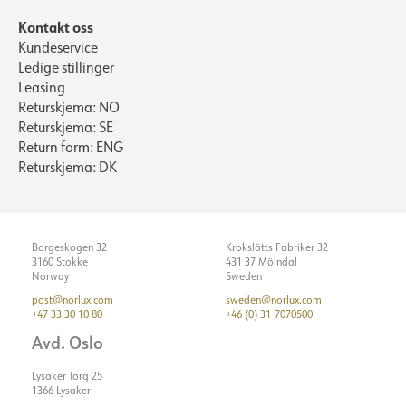
Kontakt oss
Kundeservice
Ledige stillinger
Leasing
Returskjema: NO
Returskjema: SE
Return form: ENG
Returskjema: DK
Borgeskogen 32
Krokslätts Fabriker 32
3160 Stokke
431 37 Mölndal
Norway
Sweden
post@norlux.com
sweden@norlux.com
+47 33 30 10 80
+46 (0) 31-7070500
Avd. Oslo
Lysaker Torg 25
1366 Lysaker