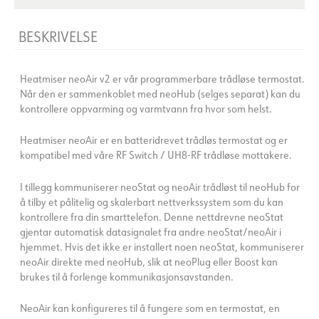
BESKRIVELSE
Heatmiser neoAir v2 er vår programmerbare trådløse termostat.
Når den er sammenkoblet med neoHub (selges separat) kan du
kontrollere oppvarming og varmtvann fra hvor som helst.
Heatmiser neoAir er en batteridrevet trådløs termostat og er
kompatibel med våre RF Switch / UH8-RF trådløse mottakere.
I tillegg kommuniserer neoStat og neoAir trådløst til neoHub for
å tilby et pålitelig og skalerbart nettverkssystem som du kan
kontrollere fra din smarttelefon. Denne nettdrevne neoStat
gjentar automatisk datasignalet fra andre neoStat/neoAir i
hjemmet. Hvis det ikke er installert noen neoStat, kommuniserer
neoAir direkte med neoHub, slik at neoPlug eller Boost kan
brukes til å forlenge kommunikasjonsavstanden.
NeoAir kan konfigureres til å fungere som en termostat, en