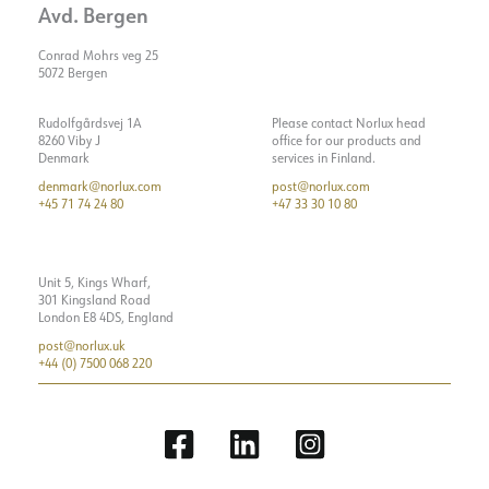
Avd. Bergen
Conrad Mohrs veg 25
5072 Bergen
Rudolfgårdsvej 1A
Please contact Norlux head
8260 Viby J
office for our products and
Denmark
services in Finland.
denmark@norlux.com
post@norlux.com
+45 71 74 24 80
+47 33 30 10 80
Unit 5, Kings Wharf,
301 Kingsland Road
London E8 4DS, England
post@norlux.uk
+44 (0) 7500 068 220