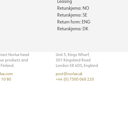
Leasing
Returskjema: NO
Returskjema: SE
Return form: ENG
Returskjema: DK
ntact Norlux head
Unit 5, Kings Wharf,
 our products and
301 Kingsland Road
n Finland.
London E8 4DS, England
lux.com
post@norlux.uk
 10 80
+44 (0) 7500 068 220