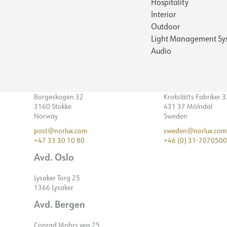
Hospitality
Interior
Outdoor
Light Management Sy
Audio
Borgeskogen 32
Krokslätts Fabriker 
3160 Stokke
431 37 Mölndal
Norway
Sweden
post@norlux.com
sweden@norlux.com
+47 33 30 10 80
+46 (0) 31-7070500
Avd. Oslo
Lysaker Torg 25
1366 Lysaker
Avd. Bergen
Conrad Mohrs veg 25