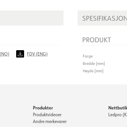
SPESIFIKASJO
PRODUKT
(NO)
FDV (ENG)
Farge
Bredde [mm]
Høyde [mm]
Produkter
Nettbuti
Produktvideoer
Ledpro (
Andre merkevarer