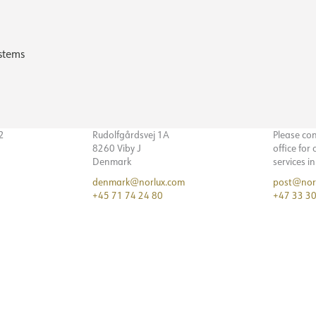
stems
32
Rudolfgårdsvej 1A
Please co
8260 Viby J
office for
Denmark
services i
denmark@norlux.com
post@nor
+45 71 74 24 80
+47 33 30