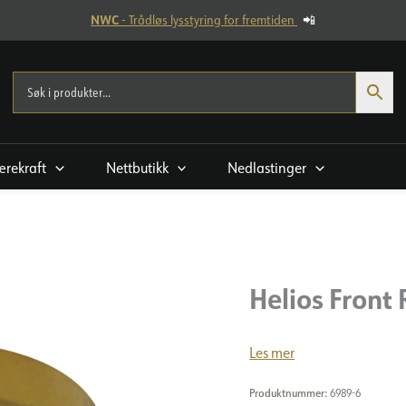
NWC
- Trådløs lysstyring for fremtiden
📲
rekraft
Nettbutikk
Nedlastinger
Helios Front
Les mer
Produktnummer:
6989-6