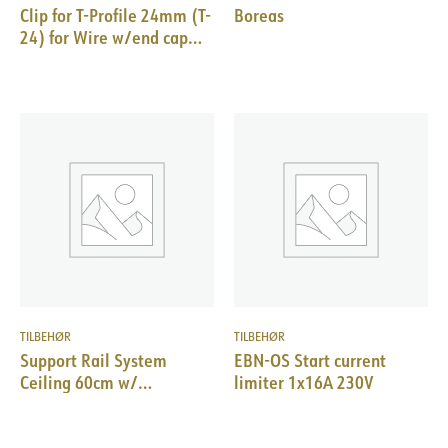
Clip for T-Profile 24mm (T-
Boreas
24) for Wire w/end cap
10pk WH
TILBEHØR
TILBEHØR
Support Rail System
EBN-OS Start current
Ceiling 60cm w/
limiter 1x16A 230V
hook/m4x10 WH (2 pcs)