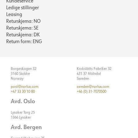
Kundeservice
Ledige stillinger
Leasing
Returskjema: NO
Returskjema: SE
Returskjema: DK
Return form: ENG
Borgeskogen 32
Krokslätts Fabriker 32
3160 Stokke
431 37 Mölndal
Norway
Sweden
post@norlux.com
sweden@norlux.com
+47 33 30 10 80
+46 (0) 31-7070500
Avd. Oslo
Lysaker Torg 25
1366 Lysaker
Avd. Bergen