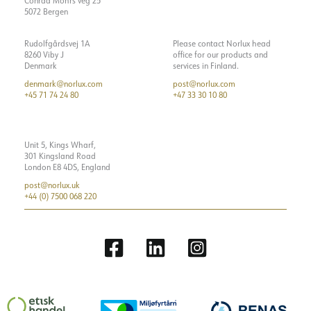
Conrad Mohrs veg 25
5072 Bergen
Rudolfgårdsvej 1A
Please contact Norlux head
8260 Viby J
office for our products and
Denmark
services in Finland.
denmark@norlux.com
post@norlux.com
+45 71 74 24 80
+47 33 30 10 80
Unit 5, Kings Wharf,
301 Kingsland Road
London E8 4DS, England
post@norlux.uk
+44 (0) 7500 068 220