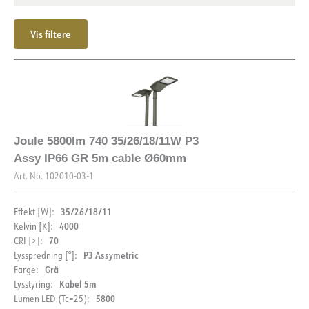
Vis filtere
Joule 5800lm 740 35/26/18/11W P3
Assy IP66 GR 5m cable Ø60mm
Art. No.
102010-03-1
35/26/18/11
Effekt [W]:
4000
Kelvin [K]:
70
CRI [>]:
P3 Assymetric
Lysspredning [°]:
Grå
Farge:
Kabel 5m
Lysstyring:
5800
Lumen LED (Tc=25):