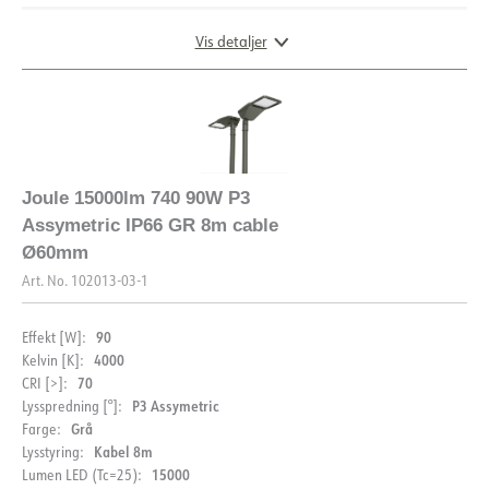
Vis detaljer
DIMENSJONER OG LYSDISTRIBUSJON
Joule 15000lm 740 90W P3
Assymetric IP66 GR 8m cable
Ø60mm
Art. No.
102013-03-1
90
Effekt [W]:
4000
Kelvin [K]:
70
CRI [>]:
P3 Assymetric
Lysspredning [°]:
DOKUMENTASJON
Grå
Farge:
Kabel 8m
Lysstyring:
15000
Lumen LED (Tc=25):
Datablad (NO)
Datablad (ENG)