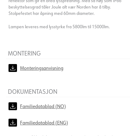
reflektor som gir en bred lysspredning. Med så høy som IP66
beskyttelsesgrad tåler Joule alt vær Norden har å tilby.
Stolpefestet har åpning med 60mm diameter.
Lampen leveres med lysstyrke fra 5800lm til 15000lm.
MONTERING
Monteringsanvisning
DOKUMENTASJON
Familiedatablad (NO)
Familiedatablad (ENG)