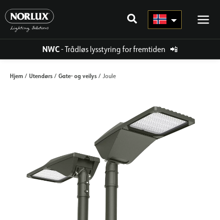
Hopp
rett
til
innholdet
NWC
- Trådløs lysstyring for fremtiden
📲
Hjem
Utendørs
Gate- og veilys
/
/
/ Joule