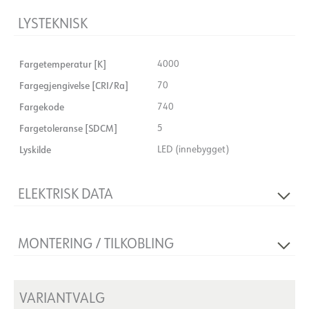
LYSTEKNISK
Fargetemperatur [K]
4000
Fargegjengivelse [CRI/Ra]
70
Fargekode
740
Fargetoleranse [SDCM]
5
Lyskilde
LED (innebygget)
ELEKTRISK DATA
Spenning [V]
230V 50Hz
MONTERING / TILKOBLING
Isolasjonsklasse
1
Montering
Vegg, Mast
VARIANTVALG