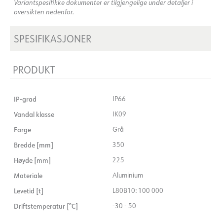
Variantspesifikke dokumenter er tilgjengelige under detaljer i
oversikten nedenfor.
SPESIFIKASJONER
PRODUKT
IP-grad
IP66
Vandal klasse
IK09
Farge
Grå
Bredde [mm]
350
Høyde [mm]
225
Materiale
Aluminium
Levetid [t]
L80B10: 100 000
Driftstemperatur [°C]
-30 - 50