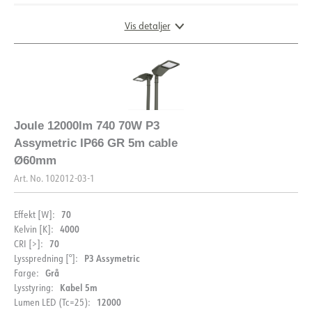
Vis detaljer
DIMENSJONER OG LYSDISTRIBUSJON
Joule 12000lm 740 70W P3
Assymetric IP66 GR 5m cable
Ø60mm
Art. No.
102012-03-1
70
Effekt [W]:
4000
Kelvin [K]:
70
CRI [>]:
P3 Assymetric
Lysspredning [°]:
Grå
Farge:
Kabel 5m
Lysstyring:
12000
Lumen LED (Tc=25):