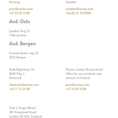
Maks. belastning pr. kurs -
8
Norway
Sweden
Montana, Joule, Anka
C16
Fargetoleranse [SDCM]
5
post@norlux.com
sweden@norlux.com
GR - C5
+47 33 30 10 80
+46 (0) 31-7070500
Lekkasjestrøm [mA]
0.7
Lyskilde
LED (innebygget)
Avd. Oslo
Startstrøm Imax [A]
54
ELEKTRISK DATA
Startstrøm tid [µs]
210
Lysaker Torg 25
1366 Lysaker
MONTERING / TILKOBLING
Dimmetype
Ingen
Strøm LED [mA]
60
Avd. Bergen
Spenning [V]
230V 50Hz
Spenning ut, min. [V]
5.34
TILBEHØR
Tilkobling
Kabel 8m
Isolasjonsklasse
1
Conrad Mohrs veg 25
Spenning ut, maks. [V]
5.4
Montering
Vegg, Mast
5072 Bergen
Systemeffekt [W]
90
Lyseffekt [lm/W]
153
Rudolfgårdsvej 1A
Please contact Norlux head
Vis detaljer
8260 Viby J
office for our products and
Maks. belastning pr. kurs -
3
Denmark
services in Finland.
B10
denmark@norlux.com
post@norlux.com
+45 71 74 24 80
+47 33 30 10 80
Maks. belastning pr. kurs -
4
B16
Maks. belastning pr. kurs -
5
Unit 5, Kings Wharf,
C10
TILBEHØR
301 Kingsland Road
Wall bracket for
London E8 4DS, England