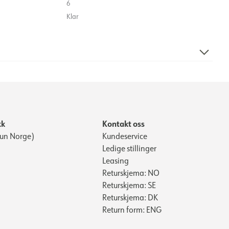
6
Klar
140
95
15 000
kk
Kontakt oss
Kun Norge)
Kundeservice
Ledige stillinger
Leasing
Returskjema: NO
Returskjema: SE
Returskjema: DK
Return form: ENG