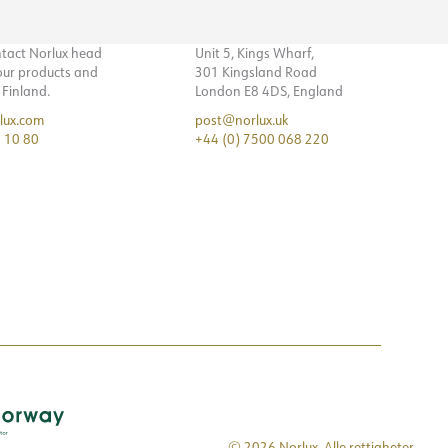
ntact Norlux head
Unit 5, Kings Wharf,
 our products and
301 Kingsland Road
n Finland.
London E8 4DS, England
lux.com
post@norlux.uk
 10 80
+44 (0) 7500 068 220
© 2026 Norlux. Alle rettigheter.