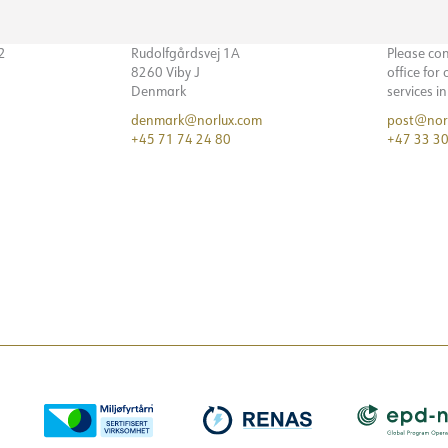
32
Rudolfgårdsvej 1A
Please co
8260 Viby J
office for
Denmark
services i
denmark@norlux.com
post@nor
+45 71 74 24 80
+47 33 30