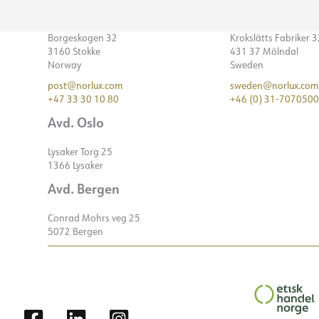
Borgeskogen 32
Krokslätts Fabriker 
3160 Stokke
431 37 Mölndal
Norway
Sweden
post@norlux.com
sweden@norlux.com
+47 33 30 10 80
+46 (0) 31-7070500
Avd. Oslo
Lysaker Torg 25
1366 Lysaker
Avd. Bergen
Conrad Mohrs veg 25
5072 Bergen