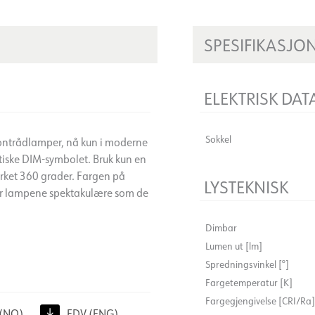
SPESIFIKASJO
ELEKTRISK DAT
Sokkel
ontrådlamper, nå kun i moderne
tiske DIM-symbolet. Bruk kun en
erket 360 grader. Fargen på
LYSTEKNISK
er lampene spektakulære som de
Dimbar
Lumen ut [lm]
Spredningsvinkel [°]
Fargetemperatur [K]
Fargegjengivelse [CRI/Ra]
(NO)
FDV (ENG)