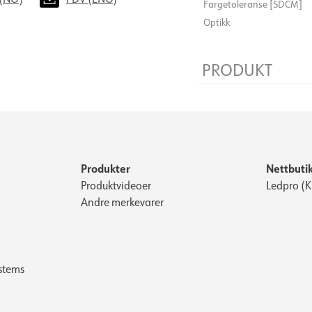
Fargetoleranse [SDCM]
Optikk
PRODUKT
Lengde [mm]
Diameter [mm]
Levetid [t]
Produkter
Nettbuti
Produktvideoer
Ledpro (
Andre merkevarer
stems