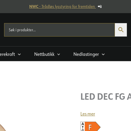
NWC
- Trådløs lysstyring for fremtiden
📲
rekraft
Nettbutikk
Nedlastinger
LED DEC FG 
Les mer