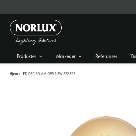
Hopp
rett
til
innholdet
Produkter
Markeder
Referanser
Bæ
Hjem
/ LED DEC FG AM G95 1,3W 822 E27