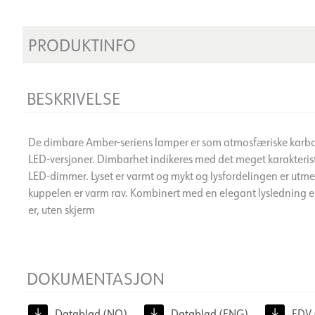
PRODUKTINFO
BESKRIVELSE
De dimbare Amber-seriens lamper er som atmosfæriske karb
LED-versjoner. Dimbarhet indikeres med det meget karakteris
LED-dimmer. Lyset er varmt og mykt og lysfordelingen er utm
kuppelen er varm rav. Kombinert med en elegant lysledning 
er, uten skjerm
DOKUMENTASJON
Datablad (NO)
Datablad (ENG)
FDV 