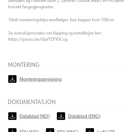
utendørs og i våtrom sone 2. Leveres i 3000K med CRI>90 sikrer
korrekt fargegjengivelse.
10stk monteringsklips medfølger. Kan kappes hver 100cm.
Se instruksjonsvideo om klipping og installasjon her:
https://youtu.be/QutYZFYGCug
MONTERING
Monteringsanvisning
DOKUMENTASJON
Datablad (NO)
Datablad (ENG)