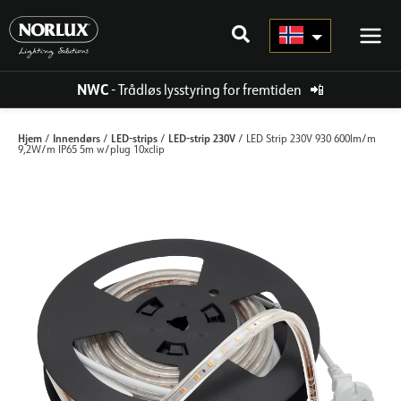
Hopp
rett
til
innholdet
NWC
- Trådløs lysstyring for fremtiden
📲
Hjem
Innendørs
LED-strips
LED-strip 230V
/
/
/
/ LED Strip 230V 930 600lm/m
9,2W/m IP65 5m w/plug 10xclip