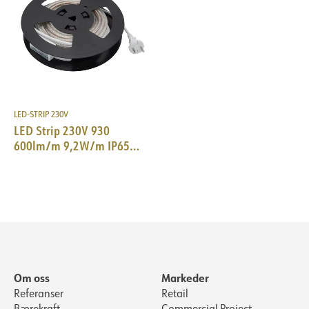
LED-STRIP 230V
LED Strip 230V 930
600lm/m 9,2W/m IP65
20m w/plug 40xclip
Om oss
Markeder
Referanser
Retail
Bærekraft
Commercial Project