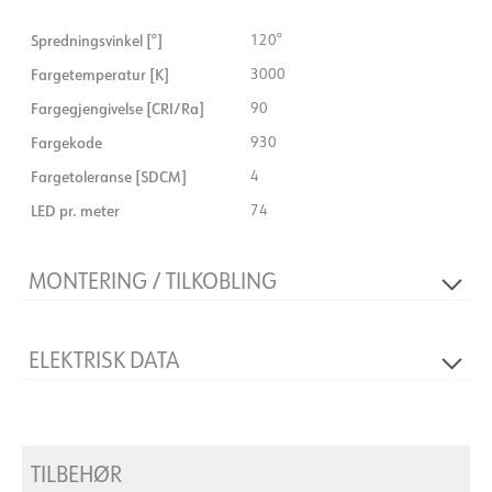
Spredningsvinkel [°]
120°
Fargetemperatur [K]
3000
Fargegjengivelse [CRI/Ra]
90
Fargekode
930
Fargetoleranse [SDCM]
4
LED pr. meter
74
MONTERING / TILKOBLING
Tilkobling
Kabel 1,5m m/ Schuko-stikk
ELEKTRISK DATA
Klippepunkt [mm]
1000
Maksimal lengde [m]
50
Dimmetype
Faseavsnitt
Spenning [V]
230V 50Hz
TILBEHØR
Isolasjonsklasse
2