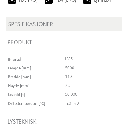
FDV (NO)
FDV (ENG)
Lysfil LDT
SPESIFIKASJONER
PRODUKT
IP-grad
IP65
Lengde [mm]
5000
Bredde [mm]
11.3
Høyde [mm]
7.5
Levetid [t]
50 000
Driftstemperatur [°C]
-20 - 40
LYSTEKNISK