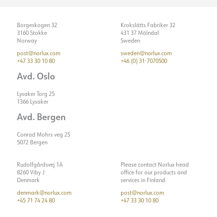
Borgeskogen 32
Krokslätts Fabriker 32
3160 Stokke
431 37 Mölndal
Norway
Sweden
post@norlux.com
sweden@norlux.com
+47 33 30 10 80
+46 (0) 31-7070500
Avd. Oslo
Lysaker Torg 25
1366 Lysaker
Avd. Bergen
Conrad Mohrs veg 25
5072 Bergen
Rudolfgårdsvej 1A
Please contact Norlux head
8260 Viby J
office for our products and
Denmark
services in Finland.
denmark@norlux.com
post@norlux.com
+45 71 74 24 80
+47 33 30 10 80