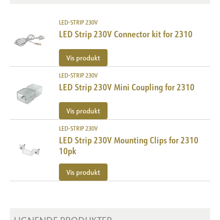
Effekt [W/m]
9.2
Lyseffekt [lm/W]
LED-STRIP 230V
70
LED Strip 230V Connector kit for 2310
Startstrøm Imax [A]
500
Startstrøm tid [µs]
0.024
Vis produkt
LED-STRIP 230V
LED Strip 230V Mini Coupling for 2310
Vis produkt
LED-STRIP 230V
LED Strip 230V Mounting Clips for 2310
10pk
Vis produkt