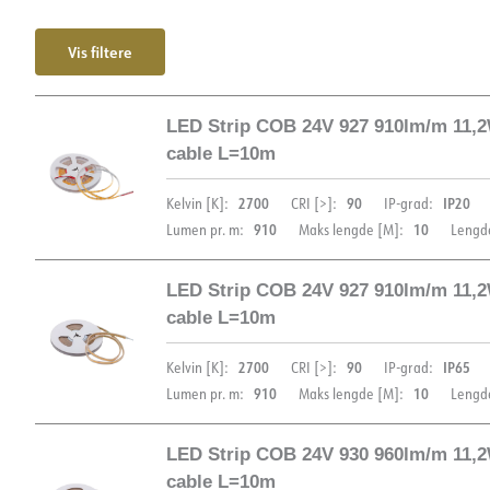
Vis filtere
LED Strip COB 24V 927 910lm/m 11,
cable L=10m
2700
90
IP20
Kelvin [K]:
CRI [>]:
IP-grad:
910
10
Lumen pr. m:
Maks lengde [M]:
Lengd
LED Strip COB 24V 927 910lm/m 11,
cable L=10m
DOKUMENTASJON
2700
90
IP65
Kelvin [K]:
CRI [>]:
IP-grad:
910
10
Lumen pr. m:
Maks lengde [M]:
Lengd
Datablad (NO)
Datablad (ENG)
FDV 
LED Strip COB 24V 930 960lm/m 11,
cable L=10m