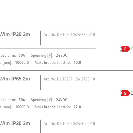
2W/m IP20 2m
Art. No.
DL-102010-24-2700-10
P
504
24VDC
Led pr m:
Spenning [V]:
10000.0
10.0
e [mm]:
Maks bredde Ledstrip:
2W/m IP65 2m
Art. No.
DL-102011-24-2700-10
BESKRIVELSE
P
504
24VDC
Led pr m:
Spenning [V]:
Led Strip COB Ultra Long har
PRODUKT
10000.0
12.0
e [mm]:
Maks bredde Ledstrip:
flekker, som skaper en atmo
(NO)
FDV (ENG)
10 meter gir den en fleksibel
IP-grad
2W/m IP20 2m
behov og preferanser.
Art. No.
DL-102020-24-3000-10
Lengde [mm]
BESKRIVELSE