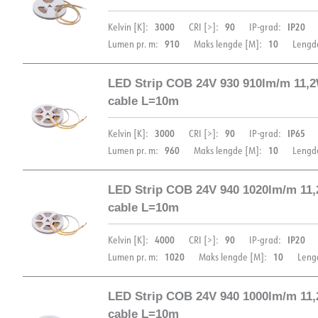
DOKUMENTASJON
3000
90
IP20
Kelvin [K]:
CRI [>]:
IP-grad:
910
10
Lumen pr. m:
Maks lengde [M]:
Lengd
Datablad (NO)
Datablad (ENG)
FDV 
LED Strip COB 24V 930 910lm/m 11,
cable L=10m
DOKUMENTASJON
3000
90
IP65
Kelvin [K]:
CRI [>]:
IP-grad:
960
10
Lumen pr. m:
Maks lengde [M]:
Lengd
Datablad (NO)
Datablad (ENG)
FDV 
LED Strip COB 24V 940 1020lm/m 11
cable L=10m
DOKUMENTASJON
4000
90
IP20
Kelvin [K]:
CRI [>]:
IP-grad:
1020
10
Lumen pr. m:
Maks lengde [M]:
Leng
Datablad (NO)
Datablad (ENG)
FDV 
LED Strip COB 24V 940 1000lm/m 11
cable L=10m