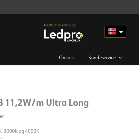
Nettbutikk (Norge):
Om oss
Kundeservice
B 11,2W/m Ultra Long
er
0K, 3000K og 4000K
p