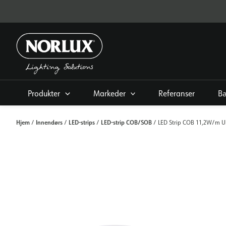
Hopp
rett
til
innholdet
Produkter
Markeder
Referanser
Bæ
Hjem
Innendørs
LED-strips
LED-strip COB/SOB
/
/
/
/ LED Strip COB 11,2W/m Ul