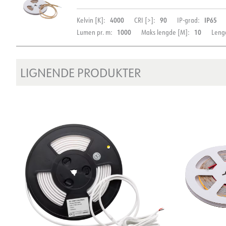
DOKUMENTASJON
4000
90
IP65
Kelvin [K]:
CRI [>]:
IP-grad:
1000
10
Lumen pr. m:
Maks lengde [M]:
Leng
Datablad (NO)
Datablad (ENG)
FDV 
LIGNENDE PRODUKTER
DOKUMENTASJON
Datablad (NO)
Datablad (ENG)
FDV 