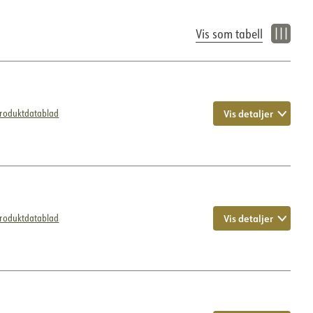
Vis som tabell
Vis detaljer
roduktdatablad
Vis detaljer
roduktdatablad
 et perfekt jevnt og behagelig lys uten synlige punkter eller
sfære som er både innbydende og funksjonell. Ruller på hele
 installasjon slik at du kan tilpasse belysningen etter dine
IP20
10000