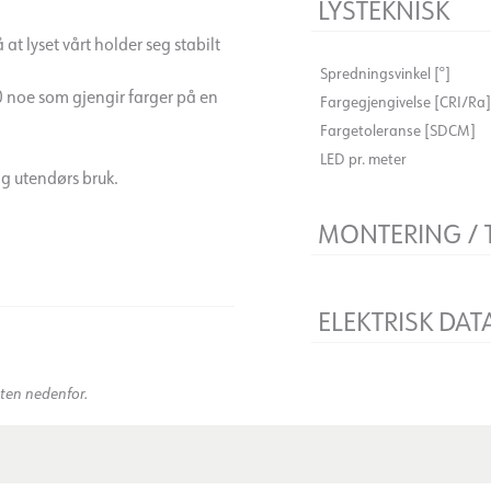
LYSTEKNISK
 lyset vårt holder seg stabilt
Spredningsvinkel [°]
 noe som gjengir farger på en
Fargegjengivelse [CRI/Ra]
Fargetoleranse [SDCM]
LED pr. meter
og utendørs bruk.
MONTERING / 
Tilkobling
Må monteres i profil
ELEKTRISK DAT
Klippepunkt [mm]
)
Maksimal lengde [m]
Dimmetype
kten nedenfor.
Spenning [V]
Isolasjonsklasse
Effekt [W/m]