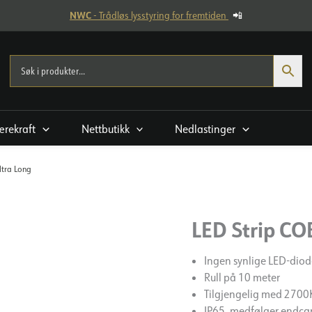
NWC
- Trådløs lysstyring for fremtiden
📲
rekraft
Nettbutikk
Nedlastinger
tra Long
LED Strip CO
Ingen synlige LED-diod
Rull på 10 meter
Tilgjengelig med 270
IP65, medfølger endca