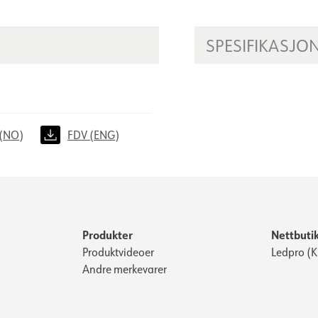
SPESIFIKASJO
(NO)
FDV (ENG)
Produkter
Nettbuti
Produktvideoer
Ledpro (
Andre merkevarer