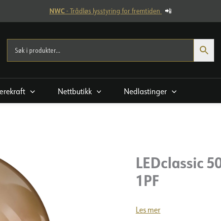
NWC
- Trådløs lysstyring for fremtiden
📲
rekraft
Nettbutikk
Nedlastinger
LEDclassic 
1PF
Les mer