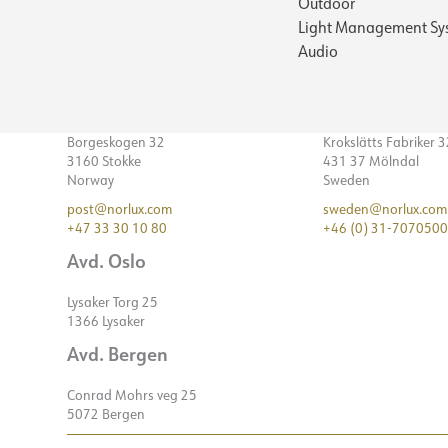
Outdoor
Light Management Sy
Audio
Borgeskogen 32
Krokslätts Fabriker 
3160 Stokke
431 37 Mölndal
Norway
Sweden
post@norlux.com
sweden@norlux.com
+47 33 30 10 80
+46 (0) 31-7070500
Avd. Oslo
Lysaker Torg 25
1366 Lysaker
Avd. Bergen
Conrad Mohrs veg 25
5072 Bergen