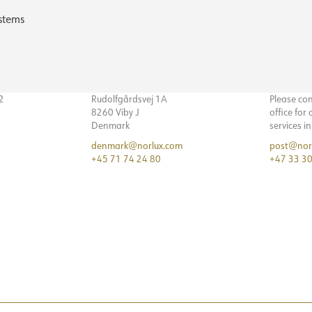
stems
32
Rudolfgårdsvej 1A
Please co
8260 Viby J
office for
Denmark
services i
denmark@norlux.com
post@nor
+45 71 74 24 80
+47 33 30