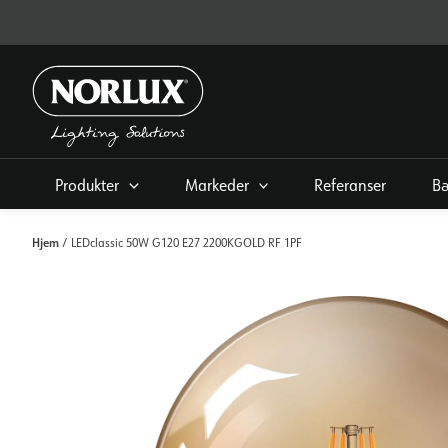
Hopp
rett
til
innholdet
Produkter
Markeder
Referanser
Bæ
Hjem
/ LEDclassic 50W G120 E27 2200KGOLD RF 1PF