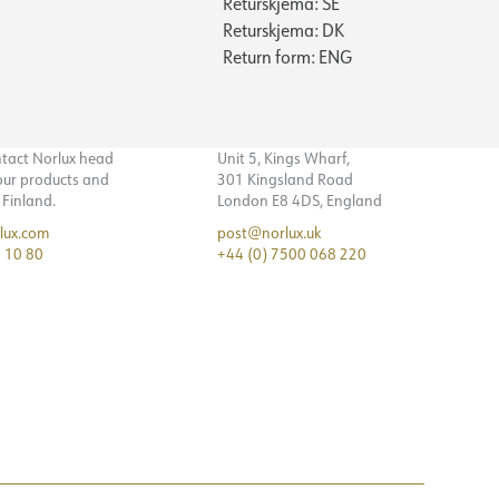
Returskjema: SE
Returskjema: DK
Return form: ENG
ntact Norlux head
Unit 5, Kings Wharf,
 our products and
301 Kingsland Road
n Finland.
London E8 4DS, England
lux.com
post@norlux.uk
 10 80
+44 (0) 7500 068 220