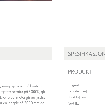
SPESIFIKASJO
PRODUKT
IP-grad
belysning hjemme, på kontoret
Lengde [mm]
argetemperatur på 3000K, gir
ED-ene per meter gir en lysstrøm
Bredde [mm]
 har en lengde på 3000 mm og
Vekt [kg]