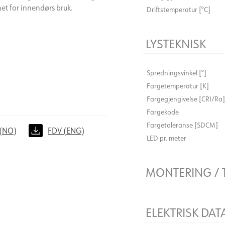
et for innendørs bruk.
Driftstemperatur [°C]
LYSTEKNISK
Spredningsvinkel [°]
Fargetemperatur [K]
Fargegjengivelse [CRI/Ra]
Fargekode
Fargetoleranse [SDCM]
(NO)
FDV (ENG)
LED pr. meter
MONTERING / 
Tilkobling
Må monteres i profil
ELEKTRISK DAT
Klippepunkt [mm]