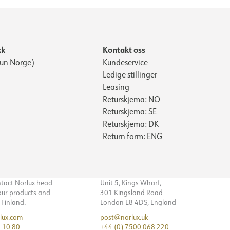
kk
Kontakt oss
Kun Norge)
Kundeservice
Ledige stillinger
Leasing
Returskjema: NO
Returskjema: SE
Returskjema: DK
Return form: ENG
ntact Norlux head
Unit 5, Kings Wharf,
 our products and
301 Kingsland Road
n Finland.
London E8 4DS, England
lux.com
post@norlux.uk
 10 80
+44 (0) 7500 068 220