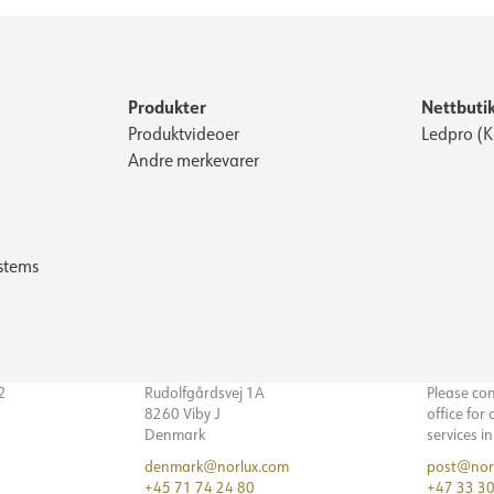
Produkter
Nettbuti
Produktvideoer
Ledpro (
Andre merkevarer
stems
32
Rudolfgårdsvej 1A
Please co
8260 Viby J
office for
Denmark
services i
denmark@norlux.com
post@nor
+45 71 74 24 80
+47 33 30