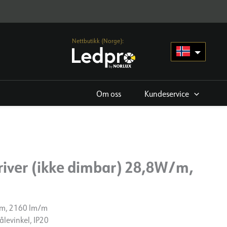
Nettbutikk (Norge):
Om oss
Kundeservice
driver (ikke dimbar) 28,8W/m,
/m, 2160 lm/m
ålevinkel, IP20