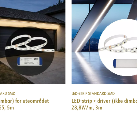
DARD SMD
LED-STRIP STANDARD SMD
dimbar) for uteområdet
LED-strip + driver (ikke dimb
65, 5m
28,8W/m, 3m