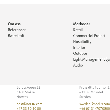
Om oss
Markeder
Referanser
Retail
Bærekraft
Commercial Project
Hospitality
Interior
Outdoor
Light Management Sy
Audio
Borgeskogen 32
Krokslätts Fabriker 
3160 Stokke
431 37 Mölndal
Norway
Sweden
post@norlux.com
sweden@norlux.com
+47 33 30 10 80
+46 (0) 31-7070500