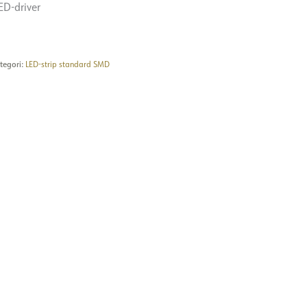
ED-driver
tegori:
LED-strip standard SMD