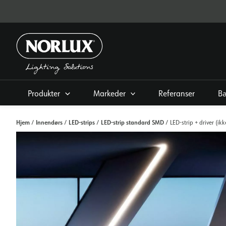
Hopp
rett
til
innholdet
Produkter
Markeder
Referanser
Bæ
Hjem
Innendørs
LED-strips
LED-strip standard SMD
/
/
/
/ LED-strip + driver (i