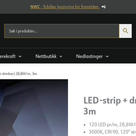
NWC
- Trådløs lysstyring for fremtiden
📲
rekraft
Nettbutikk
Nedlastinger
kke dimbar) 28,8W/m, 3m
LED-strip + 
3m
120 LED pr/m, 28,8W
3000K, CRI 90, 120° str