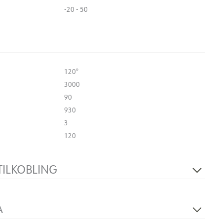
-20 - 50
120°
3000
90
930
3
120
TILKOBLING
Kabel 2m
Yes
A
50