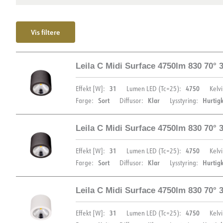
Vis filtere
Leila C Midi Surface 4750lm 830 70°
31
4750
Effekt [W]:
Lumen LED (Tc=25):
Kelvi
Sort
Klar
Hurtig
Farge:
Diffusor:
Lysstyring:
Leila C Midi Surface 4750lm 830 70°
DIMENSJONER OG LYSDISTRIBUSJON
31
4750
Effekt [W]:
Lumen LED (Tc=25):
Kelvi
Sort
Klar
Hurtig
Farge:
Diffusor:
Lysstyring:
Leila C Midi Surface 4750lm 830 70°
DIMENSJONER OG LYSDISTRIBUSJON
31
4750
Effekt [W]:
Lumen LED (Tc=25):
Kelvi