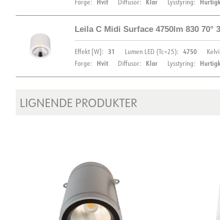
Hvit
Klar
Hurtig
Farge:
Diffusor:
Lysstyring:
Leila C Midi Surface 4750lm 830 70
DIMENSJONER OG LYSDISTRIBUSJON
31
4750
Effekt [W]:
Lumen LED (Tc=25):
Kelvi
Hvit
Klar
Hurtig
Farge:
Diffusor:
Lysstyring:
LIGNENDE PRODUKTER
DIMENSJONER OG LYSDISTRIBUSJON
DOKUMENTASJON
Datablad (NO)
Datablad (ENG)
FDV 
Lysfil LDT
DOKUMENTASJON
Datablad (NO)
Datablad (ENG)
FDV 