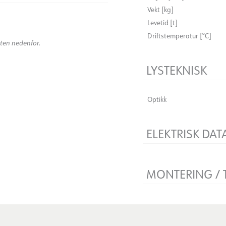
Vekt [kg]
)
Levetid [t]
Driftstemperatur [°C]
kten nedenfor.
LYSTEKNISK
Optikk
ELEKTRISK DAT
Spenning [V]
Isolasjonsklasse
MONTERING / 
Sokkel
Systemeffekt [W]
Tilkobling
Montering