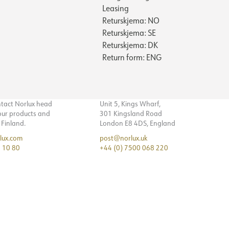
N/A
Utenpåliggende, Tak
45
Leasing
31
75
Returskjema: NO
109
Returskjema: SE
10
35
Returskjema: DK
100
Return form: ENG
55
800
56
94
20
ntact Norlux head
Unit 5, Kings Wharf,
50
 our products and
301 Kingsland Road
n Finland.
London E8 4DS, England
800
lux.com
post@norlux.uk
 10 80
+44 (0) 7500 068 220