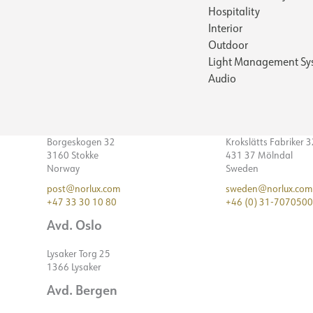
Hospitality
Interior
Outdoor
Light Management Sy
Audio
Borgeskogen 32
Krokslätts Fabriker 
3160 Stokke
431 37 Mölndal
Norway
Sweden
post@norlux.com
sweden@norlux.com
+47 33 30 10 80
+46 (0) 31-7070500
Avd. Oslo
Lysaker Torg 25
1366 Lysaker
Avd. Bergen