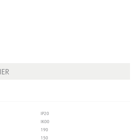
NER
IP20
IK00
190
150