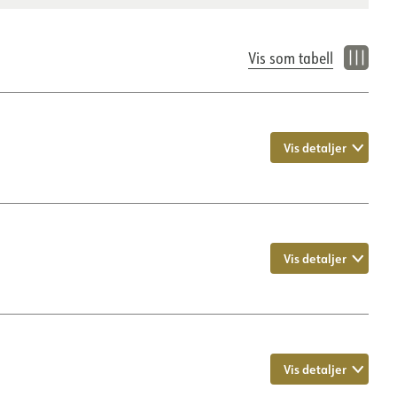
Vis som tabell
Vis detaljer
Vis detaljer
IP20
IK00
Sort
Vis detaljer
190