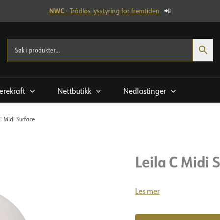
NWC
- Trådløs lysstyring for fremtiden
📲
rekraft
Nettbutikk
Nedlastinger
C Midi Surface
Leila C Midi 
Les mer