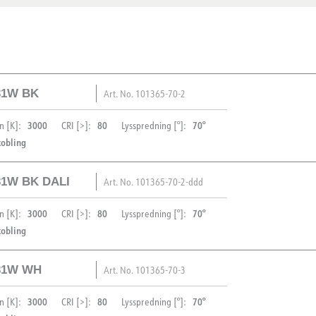
 31W BK
Art. No.
101365-70-2
3000
80
70°
n [K]:
CRI [>]:
Lysspredning [°]:
kobling
 31W BK DALI
Art. No.
101365-70-2-ddd
PRODUKT
3000
80
70°
n [K]:
CRI [>]:
Lysspredning [°]:
kobling
IP-grad
Vandal klasse
 31W WH
Art. No.
101365-70-3
Farge
PRODUKT
Bredde [mm]
3000
80
70°
n [K]:
CRI [>]:
Lysspredning [°]: