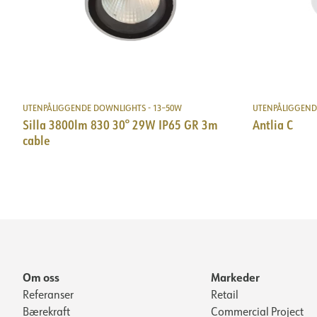
Lysfil LDT
DOKUMENTASJON
Datablad (NO)
Datablad (ENG)
FDV 
Lysfil LDT
UTENPÅLIGGENDE DOWNLIGHTS - 13–50W
UTENPÅLIGGEND
DOKUMENTASJON
Silla 3800lm 830 30° 29W IP65 GR 3m
Antlia C
cable
Datablad (NO)
Datablad (ENG)
FDV 
Lysfil LDT
Om oss
Markeder
Referanser
Retail
Bærekraft
Commercial Project