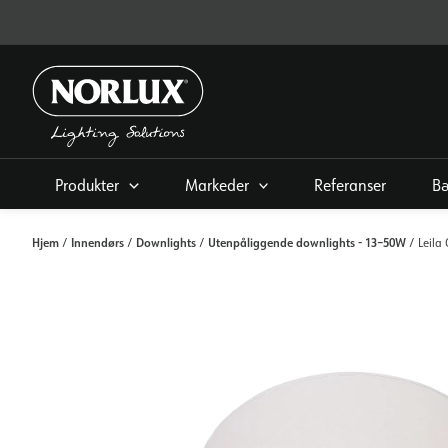
Hopp
rett
til
innholdet
Produkter
Markeder
Referanser
Bæ
Hjem
Innendørs
Downlights
Utenpåliggende downlights - 13–50W
/
/
/
/ Leila 