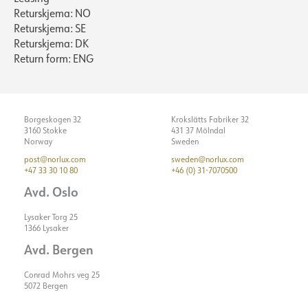
Returskjema: NO
Returskjema: SE
Returskjema: DK
Return form: ENG
Borgeskogen 32
Krokslätts Fabriker 32
3160 Stokke
431 37 Mölndal
Norway
Sweden
post@norlux.com
sweden@norlux.com
+47 33 30 10 80
+46 (0) 31-7070500
Avd. Oslo
Lysaker Torg 25
1366 Lysaker
Avd. Bergen
Conrad Mohrs veg 25
5072 Bergen