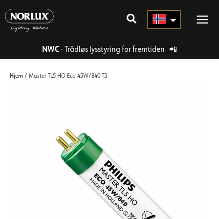
Hopp
rett
til
innholdet
NWC
- Trådløs lysstyring for fremtiden
📲
Hjem
/ Master TL5 HO Eco 45W/840 T5