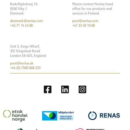
Rudolfgårdsvej 1A
Please contact Norlux head
8260 Viby J
office for our products and
Denmark
services in Finland.
denmark@norlux.com
post@norlux.com
+45 71 74 24 80
+47 33 30 10 80
Unit 5, Kings Wharf,
301 Kingsland Road
London E8 4DS, England
post@norlux.uk
+44 (0) 7500 068 220