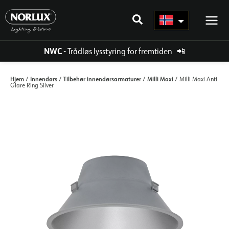
Hopp
rett
til
innholdet
NWC
- Trådløs lysstyring for fremtiden
📲
Hjem
Innendørs
Tilbehør innendørsarmaturer
Milli Maxi
/
/
/
/ Milli Maxi Anti
Glare Ring Silver