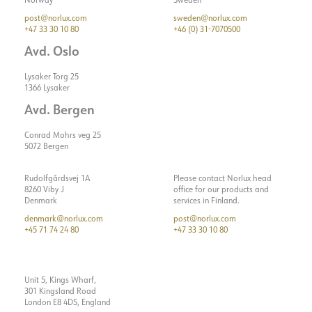
post@norlux.com
sweden@norlux.com
+47 33 30 10 80
+46 (0) 31-7070500
Avd. Oslo
Lysaker Torg 25
1366 Lysaker
Avd. Bergen
Conrad Mohrs veg 25
5072 Bergen
Rudolfgårdsvej 1A
Please contact Norlux head
8260 Viby J
office for our products and
Denmark
services in Finland.
denmark@norlux.com
post@norlux.com
+45 71 74 24 80
+47 33 30 10 80
Unit 5, Kings Wharf,
301 Kingsland Road
London E8 4DS, England