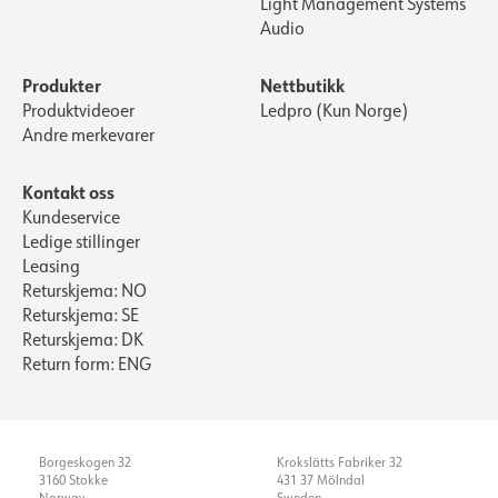
Light Management Systems
Audio
Produkter
Nettbutikk
Produktvideoer
Ledpro (Kun Norge)
Andre merkevarer
Kontakt oss
Kundeservice
Ledige stillinger
Leasing
Returskjema: NO
Returskjema: SE
Returskjema: DK
Return form: ENG
Borgeskogen 32
Krokslätts Fabriker 32
3160 Stokke
431 37 Mölndal
Norway
Sweden