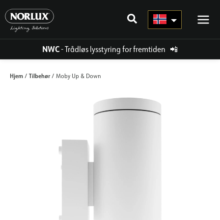
Hopp
rett
til
innholdet
NWC
- Trådløs lysstyring for fremtiden
📲
Hjem
Tilbehør
/
/ Moby Up & Down