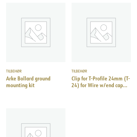
TILBEHØR
TILBEHØR
Arke Bollard ground
Clip for T-Profile 24mm (T-
mounting kit
24) for Wire w/end cap
10pk WH