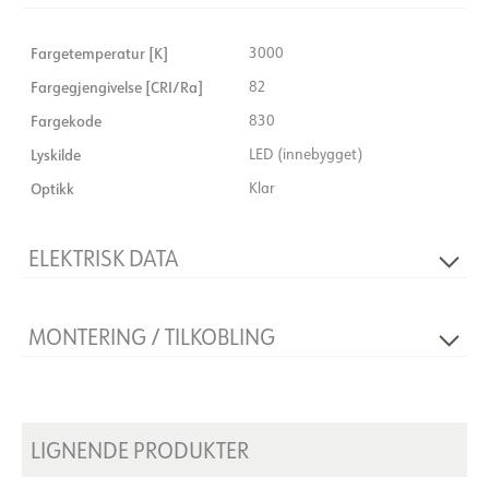
Fargetemperatur [K]
3000
Fargegjengivelse [CRI/Ra]
82
Fargekode
830
Lyskilde
LED (innebygget)
Optikk
Klar
ELEKTRISK DATA
Spenning [V]
230V 50Hz
MONTERING / TILKOBLING
Isolasjonsklasse
1
Systemeffekt [W]
2x9
Tilkobling
Terminal
Strøm LED [mA]
500
Montering
Utenpåliggende, Vegg
LIGNENDE PRODUKTER