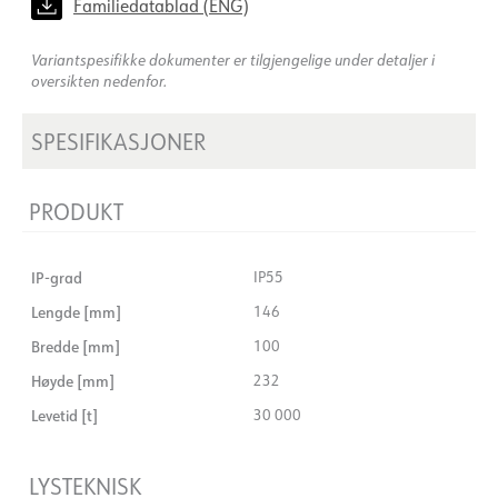
Familiedatablad (ENG)
Variantspesifikke dokumenter er tilgjengelige under detaljer i
oversikten nedenfor.
SPESIFIKASJONER
PRODUKT
IP-grad
IP55
Lengde [mm]
146
Bredde [mm]
100
Høyde [mm]
232
Levetid [t]
30 000
LYSTEKNISK