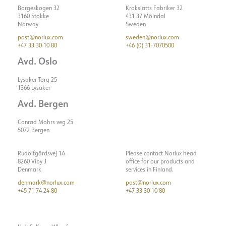
Borgeskogen 32
Krokslätts Fabriker 32
3160 Stokke
431 37 Mölndal
Norway
Sweden
post@norlux.com
sweden@norlux.com
+47 33 30 10 80
+46 (0) 31-7070500
Avd. Oslo
Lysaker Torg 25
1366 Lysaker
Avd. Bergen
Conrad Mohrs veg 25
5072 Bergen
Rudolfgårdsvej 1A
Please contact Norlux head
8260 Viby J
office for our products and
Denmark
services in Finland.
denmark@norlux.com
post@norlux.com
+45 71 74 24 80
+47 33 30 10 80