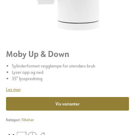
Moby Up & Down
Sylinderformet vegglampe for utendørs bruk
Lyser opp og ned
35° lysspredning
Les mer
Vis varianter
Kategori:
Tilbehør