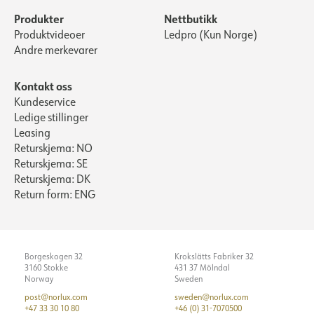
Produkter
Nettbutikk
Produktvideoer
Ledpro (Kun Norge)
Andre merkevarer
Kontakt oss
Kundeservice
Ledige stillinger
Leasing
Returskjema: NO
Returskjema: SE
Returskjema: DK
Return form: ENG
Borgeskogen 32
Krokslätts Fabriker 32
3160 Stokke
431 37 Mölndal
Norway
Sweden
post@norlux.com
sweden@norlux.com
+47 33 30 10 80
+46 (0) 31-7070500