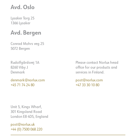
Avd. Oslo
Lysaker Torg 25
1366 Lysaker
Avd. Bergen
Conrad Mohrs veg 25
5072 Bergen
Rudolfgårdsvej 1A
Please contact Norlux head
8260 Viby J
office for our products and
Denmark
services in Finland.
denmark@norlux.com
post@norlux.com
+45 71 74 24 80
+47 33 30 10 80
Unit 5, Kings Wharf,
301 Kingsland Road
London E8 4DS, England
post@norlux.uk
+44 (0) 7500 068 220