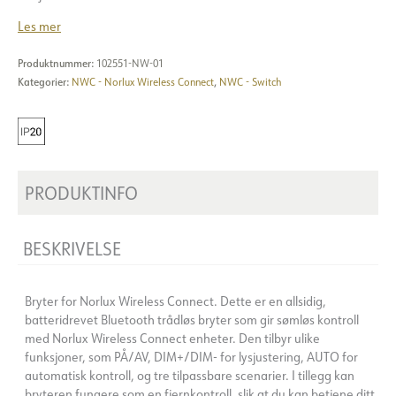
Les mer
Produktnummer:
102551-NW-01
Kategorier:
NWC - Norlux Wireless Connect
,
NWC - Switch
PRODUKTINFO
BESKRIVELSE
Bryter for Norlux Wireless Connect. Dette er en allsidig,
batteridrevet Bluetooth trådløs bryter som gir sømløs kontroll
med Norlux Wireless Connect enheter. Den tilbyr ulike
funksjoner, som PÅ/AV, DIM+/DIM- for lysjustering, AUTO for
automatisk kontroll, og tre tilpassbare scenarier. I tillegg kan
bryteren fungere som en fjernkontroll, slik at du kan betjene ditt