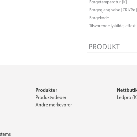
Fargetemperatur [K]
Fargegjengivelse [CRI/Ra]
Fargekode
Tilsvarende lyskilde, effekt
PRODUKT
Bredde [mm]
Høyde [mm]
Produkter
Nettbuti
Produktvideoer
Ledpro (
Andre merkevarer
stems