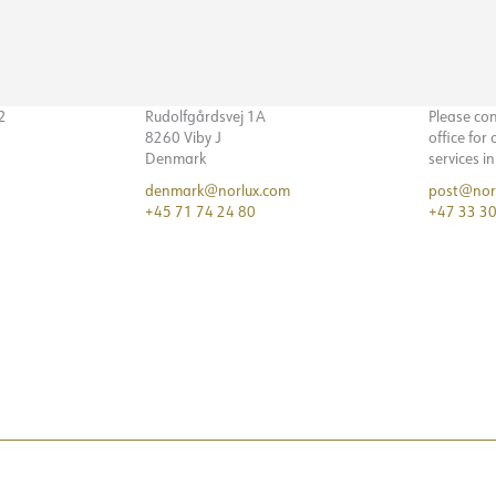
32
Rudolfgårdsvej 1A
Please co
8260 Viby J
office for
Denmark
services i
denmark@norlux.com
post@nor
+45 71 74 24 80
+47 33 30