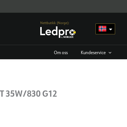
Nettbutikk (Norge):
Om oss
Kundeservice
T 35W/830 G12