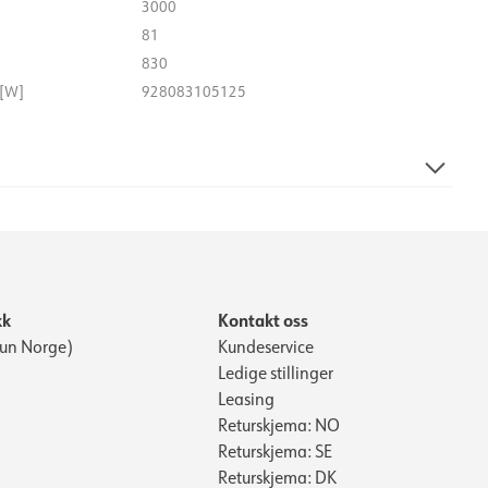
3000
81
830
 [W]
928083105125
19
100
kk
Kontakt oss
Kun Norge)
Kundeservice
Ledige stillinger
Leasing
Returskjema: NO
Returskjema: SE
Returskjema: DK