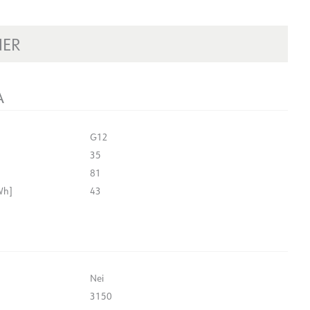
NER
A
G12
35
81
Wh]
43
Nei
3150