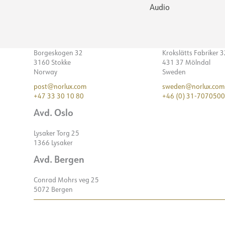
Audio
Borgeskogen 32
Krokslätts Fabriker 
3160 Stokke
431 37 Mölndal
Norway
Sweden
post@norlux.com
sweden@norlux.com
+47 33 30 10 80
+46 (0) 31-7070500
Avd. Oslo
Lysaker Torg 25
1366 Lysaker
Avd. Bergen
Conrad Mohrs veg 25
5072 Bergen