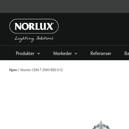
Hopp
rett
til
innholdet
Produkter
Markeder
Referanser
Bæ
Hjem
/ Master CDM-T 35W/830 G12