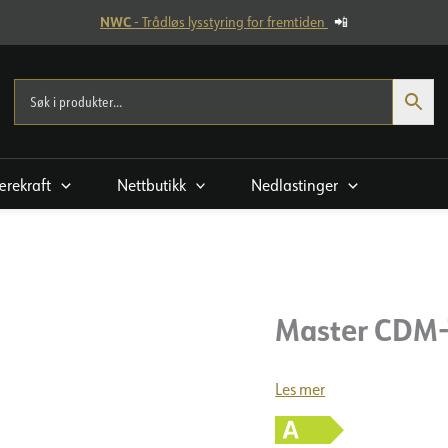
NWC
- Trådløs lysstyring for fremtiden
📲
rekraft
Nettbutikk
Nedlastinger
Master CDM-
Les mer