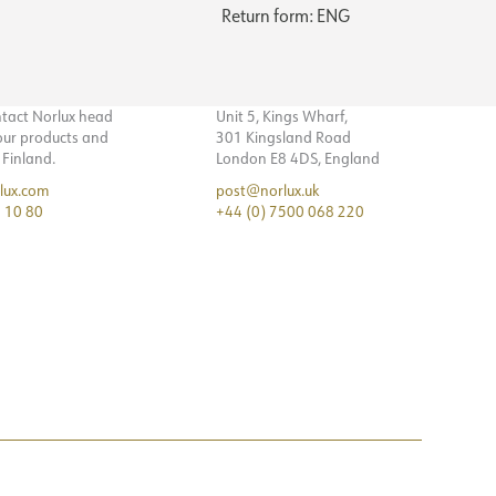
Return form: ENG
ntact Norlux head
Unit 5, Kings Wharf,
 our products and
301 Kingsland Road
n Finland.
London E8 4DS, England
lux.com
post@norlux.uk
 10 80
+44 (0) 7500 068 220