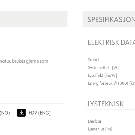
SPESIFIKASJO
ELEKTRISK DAT
Sokkel
matur. Brukes gjerne som
Systemeffekt [W]
Lyseffekt [lm/W]
Energiforbruk @1000t [k
LYSTEKNISK
(NO)
FDV (ENG)
Dimbar
Lumen ut [lm]