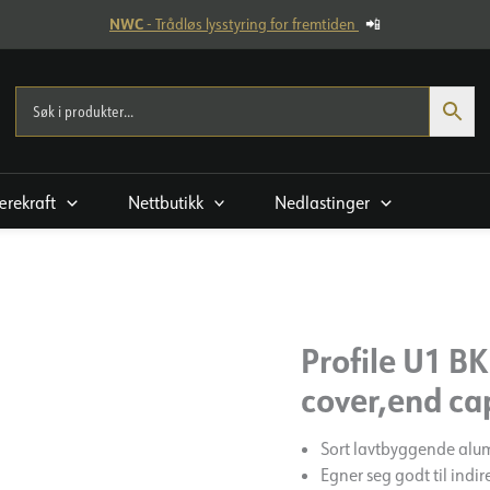
NWC
- Trådløs lysstyring for fremtiden
📲
rekraft
Nettbutikk
Nedlastinger
Profile U1 B
cover,end cap
Sort lavtbyggende alu
Egner seg godt til indi