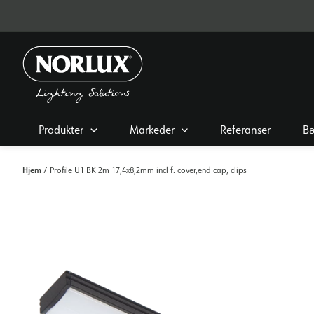
Hopp
rett
til
innholdet
Produkter
Markeder
Referanser
Bæ
Hjem
/ Profile U1 BK 2m 17,4x8,2mm incl f. cover,end cap, clips