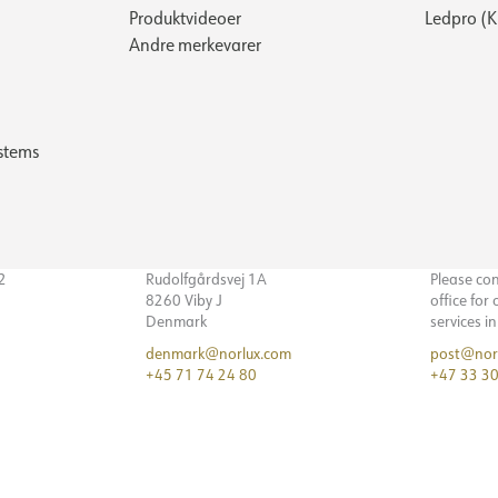
Produktvideoer
Ledpro (
Andre merkevarer
stems
32
Rudolfgårdsvej 1A
Please co
8260 Viby J
office for
Denmark
services i
denmark@norlux.com
post@nor
+45 71 74 24 80
+47 33 30