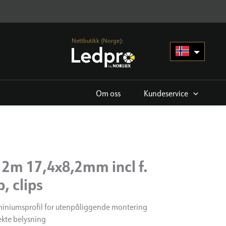
Nettbutikk (Norge):
Om oss
Kundeservice
K 2m 17,4x8,2mm incl f.
, clips
miniumsprofil for utenpåliggende montering
rekte belysning