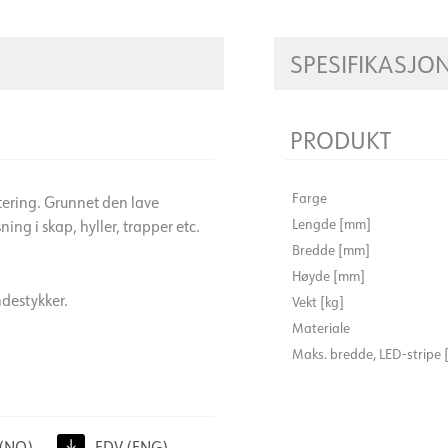
SPESIFIKASJO
PRODUKT
Farge
ering. Grunnet den lave
Lengde [mm]
ng i skap, hyller, trapper etc.
Bredde [mm]
Høyde [mm]
ndestykker.
Vekt [kg]
Materiale
Maks. bredde, LED-stripe
(NO)
FDV (ENG)