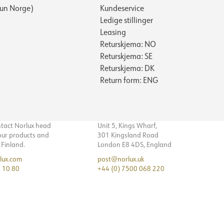
Kun Norge)
Kundeservice
Ledige stillinger
Leasing
Returskjema: NO
Returskjema: SE
Returskjema: DK
Return form: ENG
ntact Norlux head
Unit 5, Kings Wharf,
 our products and
301 Kingsland Road
n Finland.
London E8 4DS, England
lux.com
post@norlux.uk
 10 80
+44 (0) 7500 068 220