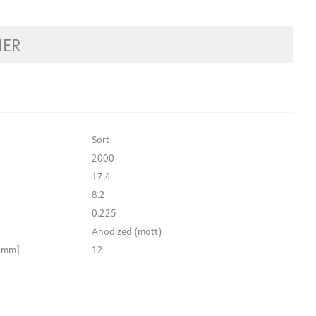
NER
Sort
2000
17.4
8.2
0.225
Anodized (matt)
 [mm]
12