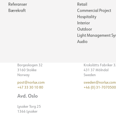
Referanser
Retail
Bærekraft
Commercial Project
Hospitality
Interior
Outdoor
Light Management Sy
Audio
Borgeskogen 32
Krokslätts Fabriker 
3160 Stokke
431 37 Mölndal
Norway
Sweden
post@norlux.com
sweden@norlux.com
+47 33 30 10 80
+46 (0) 31-7070500
Avd. Oslo
Lysaker Torg 25
1366 Lysaker