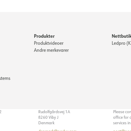
Produkter
Nettbuti
Produktvideoer
Ledpro (
Andre merkevarer
stems
32
Rudolfgårdsvej 1A
Please co
8260 Viby J
office for
Denmark
services i