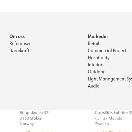
Om oss
Markeder
Referanser
Retail
Bærekraft
Commercial Project
Hospitality
Interior
Outdoor
Light Management Sy
Audio
Borgeskogen 32
Krokslätts Fabriker 
3160 Stokke
431 37 Mölndal
Norway
Sweden