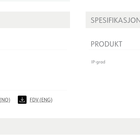
SPESIFIKASJO
PRODUKT
IP-grad
(NO)
FDV (ENG)