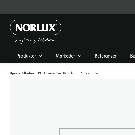
Hopp
rett
til
innholdet
Produkter
Markeder
Referanser
Bæ
Hjem
Tilbehør
/
/ RGB Controller 3Ax3ch 12-24V Remote