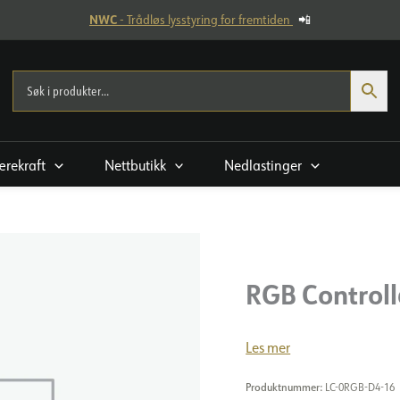
NWC
- Trådløs lysstyring for fremtiden
📲
rekraft
Nettbutikk
Nedlastinger
RGB Control
Les mer
Produktnummer:
LC-0RGB-D4-16