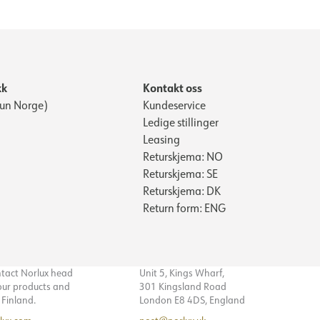
kk
Kontakt oss
Kun Norge)
Kundeservice
Ledige stillinger
Leasing
Returskjema: NO
Returskjema: SE
Returskjema: DK
Return form: ENG
ntact Norlux head
Unit 5, Kings Wharf,
 our products and
301 Kingsland Road
n Finland.
London E8 4DS, England