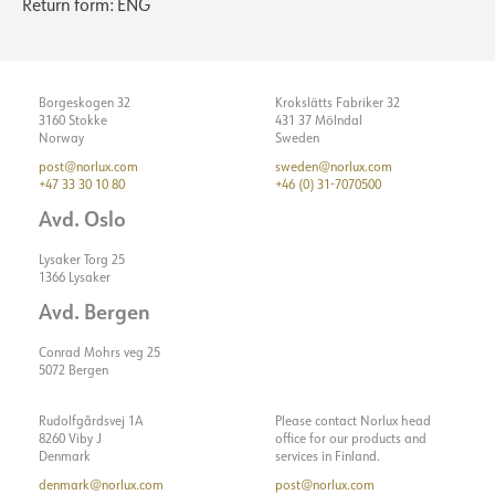
Return form: ENG
Borgeskogen 32
Krokslätts Fabriker 32
3160 Stokke
431 37 Mölndal
Norway
Sweden
post@norlux.com
sweden@norlux.com
+47 33 30 10 80
+46 (0) 31-7070500
Avd. Oslo
Lysaker Torg 25
1366 Lysaker
Avd. Bergen
Conrad Mohrs veg 25
5072 Bergen
Rudolfgårdsvej 1A
Please contact Norlux head
8260 Viby J
office for our products and
Denmark
services in Finland.
denmark@norlux.com
post@norlux.com