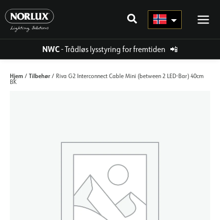
Hopp
rett
til
innholdet
NWC
- Trådløs lysstyring for fremtiden
📲
Hjem
Tilbehør
/
/ Riva G2 Interconnect Cable Mini (between 2 LED-Bar) 40cm
BK