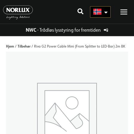
Hopp
rett
til
innholdet
NWC
- Trådløs lysstyring for fremtiden
📲
Hjem
Tilbehør
/
/ Riva G2 Power Cable Mini (From Splitter to LED-Bar) 2m BK