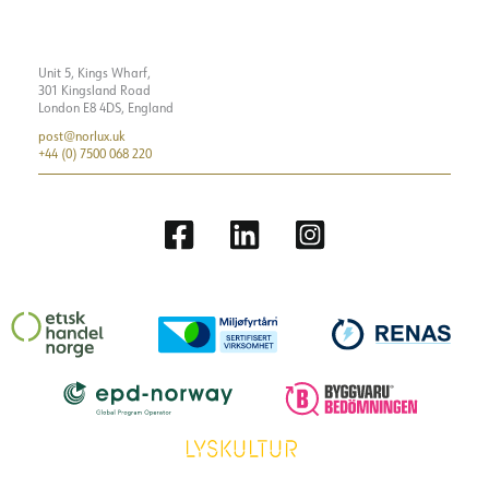
Unit 5, Kings Wharf,
301 Kingsland Road
London E8 4DS, England
post@norlux.uk
+44 (0) 7500 068 220