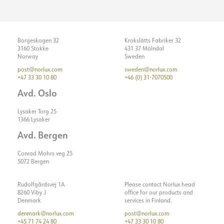
Borgeskogen 32
Krokslätts Fabriker 32
3160 Stokke
431 37 Mölndal
Norway
Sweden
post@norlux.com
sweden@norlux.com
+47 33 30 10 80
+46 (0) 31-7070500
Avd. Oslo
Lysaker Torg 25
1366 Lysaker
Avd. Bergen
Conrad Mohrs veg 25
5072 Bergen
Rudolfgårdsvej 1A
Please contact Norlux head
8260 Viby J
office for our products and
Denmark
services in Finland.
denmark@norlux.com
post@norlux.com
+45 71 74 24 80
+47 33 30 10 80