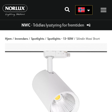
Hopp
rett
til
innholdet
NWC
- Trådløs lysstyring for fremtiden
📲
Hjem
Innendørs
Spotlights
Spotlights - 13–50W
/
/
/
/ Silindir Maxi Short