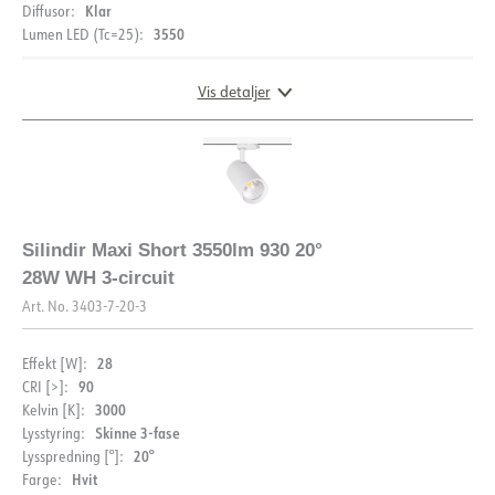
Klar
Diffusor:
3550
Lumen LED (Tc=25):
Vis detaljer
DIMENSJONER OG LYSDISTRIBUSJON
Silindir Maxi Short 3550lm 930 20°
28W WH 3-circuit
Art. No.
3403-7-20-3
28
Effekt [W]:
90
CRI [>]:
3000
Kelvin [K]:
Skinne 3-fase
Lysstyring:
20°
Lysspredning [°]:
Hvit
Farge:
DOKUMENTASJON