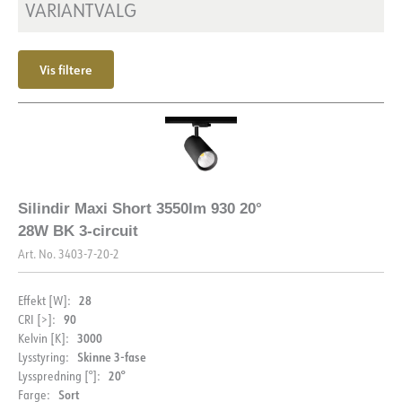
VARIANTVALG
Vis filtere
Silindir Maxi Short 3550lm 930 20°
28W BK 3-circuit
Art. No.
3403-7-20-2
28
Effekt [W]:
90
CRI [>]:
3000
Kelvin [K]:
Skinne 3-fase
Lysstyring:
20°
Lysspredning [°]:
Sort
Farge: