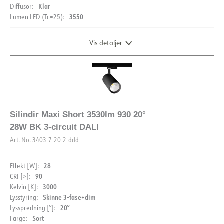
Klar
Diffusor:
3550
Lumen LED (Tc=25):
Vis detaljer
DIMENSJONER OG LYSDISTRIBUSJON
Silindir Maxi Short 3530lm 930 20°
28W BK 3-circuit DALI
Art. No.
3403-7-20-2-ddd
28
Effekt [W]:
90
CRI [>]:
3000
Kelvin [K]:
Skinne 3-fase+dim
Lysstyring:
20°
Lysspredning [°]:
Sort
Farge: