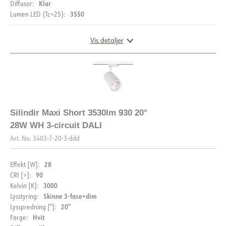
Klar
Diffusor:
3550
Lumen LED (Tc=25):
Datablad (NO)
Datablad (ENG)
Vis detaljer
FDV (NO)
FDV (ENG)
Lysfil LDT
DIMENSJONER OG LYSDISTRIBUSJON
Silindir Maxi Short 3530lm 930 20°
28W WH 3-circuit DALI
Art. No.
3403-7-20-3-ddd
BESKRIVELSE
28
Effekt [W]:
PRODUKT
Silindir Maxi Short har kortere arm en Silindir Maxi. Med
90
CRI [>]:
28W, høyt lysutbytte og fargegjengivelse er den veldig
3000
Kelvin [K]:
godt egnet til bruk i butikker og showroom. Spotlighten
Skinne 3-fase+dim
Lysstyring:
IP-grad
IP20
kan enkelt justeres i alle retninger for å imøtekomme ulike
20°
Lysspredning [°]:
behov. Den kan vippes 90 grader og roteres 350 grader
Hvit
Farge:
DOKUMENTASJON
Farge
Sort