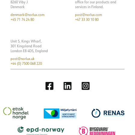
8260 Viby J
office for our products and
Spenning ut, min. [V]
32.7
Denmark
services in Finland.
denmark@norlux.com
post@norlux.com
Spenning ut, maks. [V]
36.7
+45 71 74 24 80
+47 33 30 10 80
Unit 5, Kings Wharf,
301 Kingsland Road
London E8 4DS, England
post@norlux.uk
+44 (0) 7500 068 220