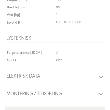
Bredde [mm]
85
Vekt [kg]
1
Levetid [t]
L80B10: 100 000
LYSTEKNISK
Fargetoleranse [SDCM]
3
Optikk
Klar
ELEKTRISK DATA
Spenning [V]
230V 50Hz
MONTERING / TILKOBLING
Isolasjonsklasse
1
Strøm LED [mA]
700
Montering
Skinne, Tak