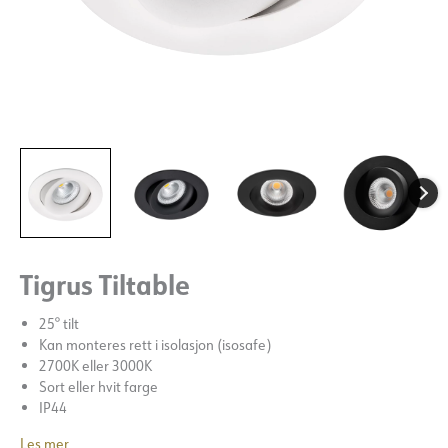
Tigrus Tiltable
25° tilt
Kan monteres rett i isolasjon (isosafe)
2700K eller 3000K
Sort eller hvit farge
IP44
Les mer