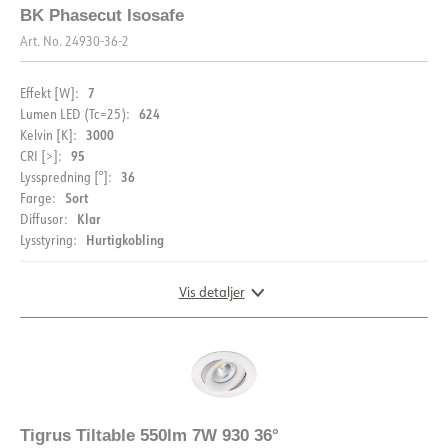
BK Phasecut Isosafe
Art. No.
24930-36-2
7
Effekt [W]:
624
Lumen LED (Tc=25):
3000
Kelvin [K]:
95
CRI [>]:
36
Lysspredning [°]:
Sort
Farge:
MONTERING
Klar
Diffusor:
Hurtigkobling
Lysstyring:
Monteringsanvisning
Vis detaljer
DOKUMENTASJON
Datablad (NO)
Datablad (ENG)
DIMENSJONER OG LYSDISTRIBUSJON
FDV (NO)
FDV (ENG)
Tigrus Tiltable 550lm 7W 930 36°