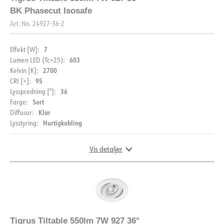
BK Phasecut Isosafe
Art. No.
24927-36-2
7
Effekt [W]:
603
Lumen LED (Tc=25):
2700
Kelvin [K]:
95
CRI [>]:
36
Lysspredning [°]:
Sort
Farge:
Klar
Diffusor:
Hurtigkobling
Lysstyring:
Vis detaljer
DIMENSJONER OG LYSDISTRIBUSJON
Tigrus Tiltable 550lm 7W 927 36°