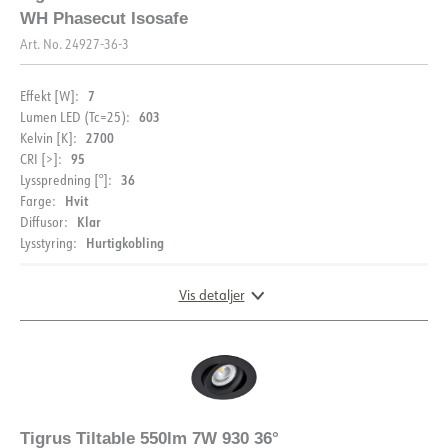
WH Phasecut Isosafe
Art. No.
24927-36-3
7
Effekt [W]:
603
Lumen LED (Tc=25):
2700
Kelvin [K]:
95
CRI [>]:
36
Lysspredning [°]:
Hvit
Farge:
Klar
Diffusor:
Hurtigkobling
Lysstyring:
Vis detaljer
DIMENSJONER OG LYSDISTRIBUSJON
Tigrus Tiltable 550lm 7W 930 36°