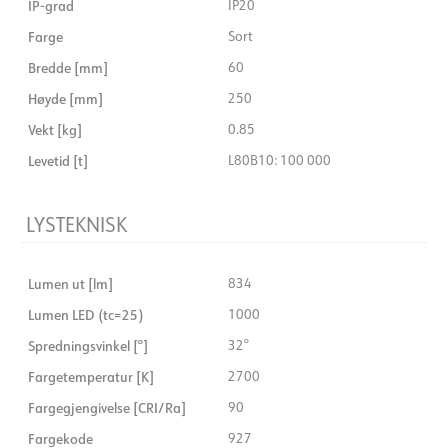
IP-grad
IP20
Farge
Sort
Bredde [mm]
60
Høyde [mm]
250
Vekt [kg]
0.85
Levetid [t]
L80B10: 100 000
LYSTEKNISK
Lumen ut [lm]
834
Lumen LED (tc=25)
1000
Spredningsvinkel [°]
32°
Fargetemperatur [K]
2700
Fargegjengivelse [CRI/Ra]
90
Fargekode
927