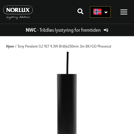
Hopp
rett
til
innholdet
NWC
- Trådløs lysstyring for fremtiden
📲
Hjem
/ Tony Pendant G2 927 9,3W Ø:60x250mm 3m BK/GD Phasecut