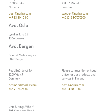
3160 Stokke
431 37 Mölndal
Norway
Sweden
post@norlux.com
sweden@norlux.com
+47 33 30 10 80
+46 (0) 31-7070500
Avd. Oslo
Lysaker Torg 25
1366 Lysaker
Avd. Bergen
Conrad Mohrs veg 25
5072 Bergen
Rudolfgårdsvej 1A
Please contact Norlux head
8260 Viby J
office for our products and
Denmark
services in Finland.
denmark@norlux.com
post@norlux.com
+45 71 74 24 80
+47 33 30 10 80
Unit 5, Kings Wharf,
301 Kingsland Road