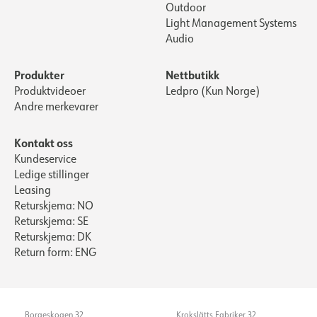
Outdoor
Startstrøm tid [µs]
100
Light Management Systems
Strøm LED [mA]
500
Audio
Produkter
Nettbutikk
Produktvideoer
Ledpro (Kun Norge)
Andre merkevarer
Kontakt oss
Kundeservice
Ledige stillinger
Leasing
Returskjema: NO
Returskjema: SE
Returskjema: DK
Return form: ENG
Borgeskogen 32
Krokslätts Fabriker 32