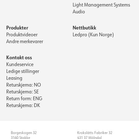
Light Management Systems
Audio
Produkter
Nettbutikk
Produktvideoer
Ledpro (Kun Norge)
Andre merkevarer
Kontakt oss
Kundeservice
Ledige stillinger
Leasing
Returskjema: NO
Returskjema: SE
Return form: ENG
Returskjema: DK
Borgeskogen 32
Krokslätts Fabriker 32
3160 Stokke
431 37 Mölndal