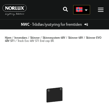
Hopp
rett
til
innholdet
NWC
- Trådløs lysstyring for fremtiden
📲
Hjem
Innendørs
Skinner
Skinnesystem 48V
Skinner 48V
Skinner EVO
/
/
/
/
/
48V ST1
/ Track Evo 48V ST1 End cap BK