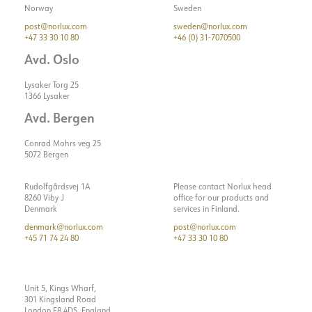
Norway
Sweden
post@norlux.com
sweden@norlux.com
+47 33 30 10 80
+46 (0) 31-7070500
Avd. Oslo
Lysaker Torg 25
1366 Lysaker
Avd. Bergen
Conrad Mohrs veg 25
5072 Bergen
Rudolfgårdsvej 1A
Please contact Norlux head
8260 Viby J
office for our products and
Denmark
services in Finland.
denmark@norlux.com
post@norlux.com
+45 71 74 24 80
+47 33 30 10 80
Unit 5, Kings Wharf,
301 Kingsland Road
London E8 4DS, England