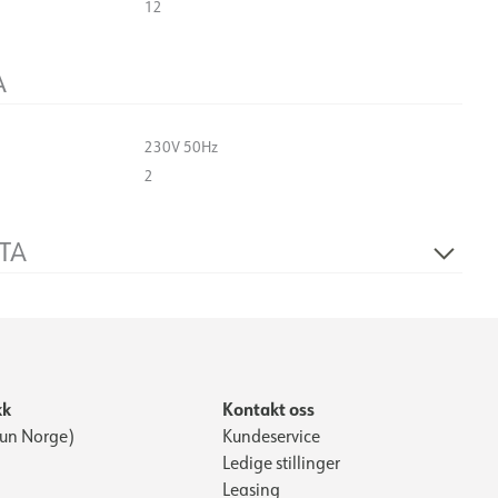
12
A
230V 50Hz
2
TA
Transformer 3x11,6Vac 3x440mA 15W
kk
Kontakt oss
Kun Norge)
Kundeservice
Ledige stillinger
Leasing