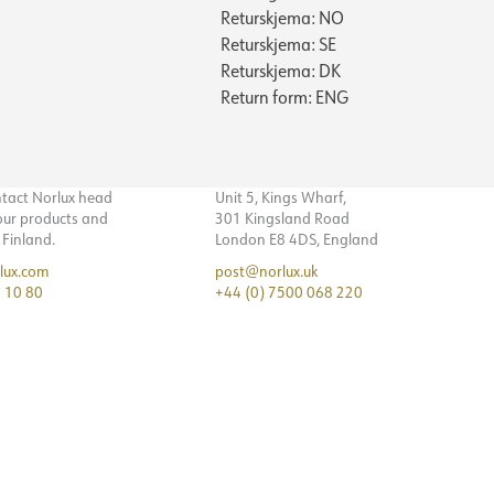
Returskjema: NO
Returskjema: SE
Returskjema: DK
Return form: ENG
ntact Norlux head
Unit 5, Kings Wharf,
 our products and
301 Kingsland Road
n Finland.
London E8 4DS, England
lux.com
post@norlux.uk
 10 80
+44 (0) 7500 068 220