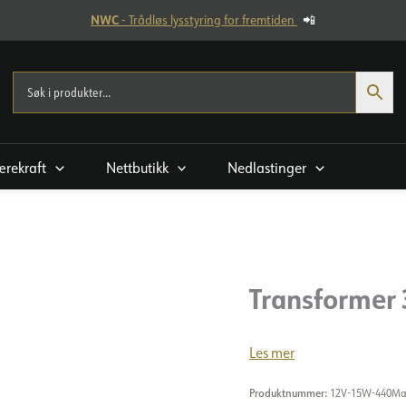
NWC
- Trådløs lysstyring for fremtiden
📲
rekraft
Nettbutikk
Nedlastinger
Transformer
Les mer
Produktnummer:
12V-15W-440M