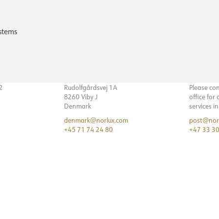
stems
32
Rudolfgårdsvej 1A
Please co
8260 Viby J
office for
Denmark
services i
denmark@norlux.com
post@nor
+45 71 74 24 80
+47 33 30