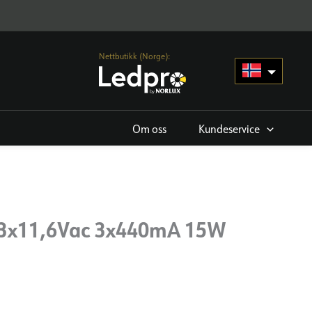
Nettbutikk (Norge):
Om oss
Kundeservice
 3x11,6Vac 3x440mA 15W
a