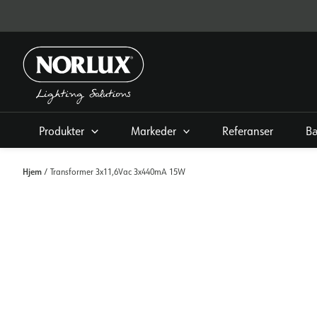
Hopp
rett
til
innholdet
Produkter
Markeder
Referanser
Bæ
Hjem
/ Transformer 3x11,6Vac 3x440mA 15W