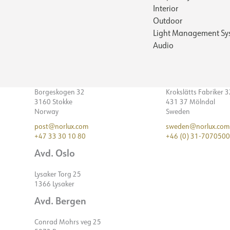
Interior
Outdoor
Light Management Sy
Audio
Borgeskogen 32
Krokslätts Fabriker 
3160 Stokke
431 37 Mölndal
Norway
Sweden
post@norlux.com
sweden@norlux.com
+47 33 30 10 80
+46 (0) 31-7070500
Avd. Oslo
Lysaker Torg 25
1366 Lysaker
Avd. Bergen
Conrad Mohrs veg 25