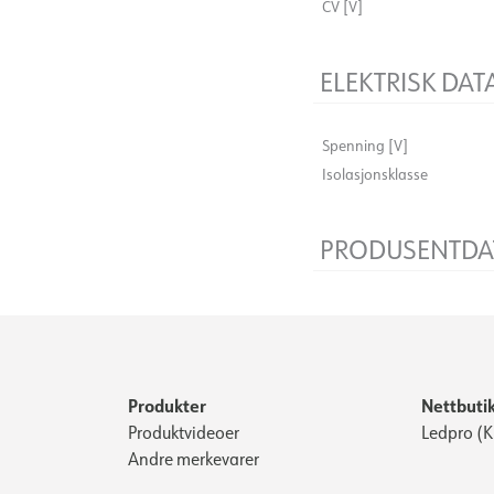
CV [V]
ELEKTRISK DAT
Spenning [V]
Isolasjonsklasse
PRODUSENTDA
Produsentens beskrivelse
Produkter
Nettbuti
Produktvideoer
Ledpro (
Andre merkevarer