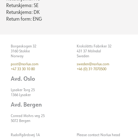
Returskjema: SE
Returskjema: DK
Return form: ENG
Borgeskogen 32
Krokslätts Fabriker 32
3160 Stokke
431 37 Mölndal
Norway
Sweden
post@norlux.com
sweden@norlux.com
+47 33 30 10 80
+46 (0) 31-7070500
Avd. Oslo
Lysaker Torg 25
1366 Lysaker
Avd. Bergen
Conrad Mohrs veg 25
5072 Bergen
Rudolfgårdsvej 1A
Please contact Norlux head