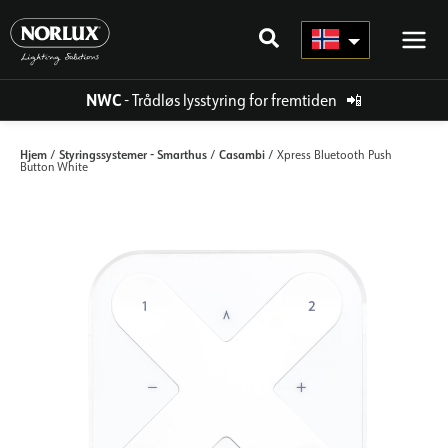
Hopp
rett
til
innholdet
NWC
- Trådløs lysstyring for fremtiden
📲
Hjem
Styringssystemer - Smarthus
Casambi
/
/
/ Xpress Bluetooth Push
Button White