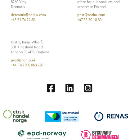
8260 Viby J
office for our products and
Denmark
services in Finland.
denmark@norlux.com
post@norlux.com
+45 71 74 24 80
+47 33 30 10 80
Unit 5, Kings Wharf,
301 Kingsland Road
London E8 4DS, England
post@norlux.uk
+44 (0) 7500 068 220