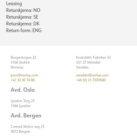
Leasing
Returskjema: NO
Returskjema: SE
Returskjema: DK
Return form: ENG
Borgeskogen 32
Krokslätts Fabriker 32
3160 Stokke
431 37 Mölndal
Norway
Sweden
post@norlux.com
sweden@norlux.com
+47 33 30 10 80
+46 (0) 31-7070500
Avd. Oslo
Lysaker Torg 25
1366 Lysaker
Avd. Bergen
Conrad Mohrs veg 25
5072 Bergen