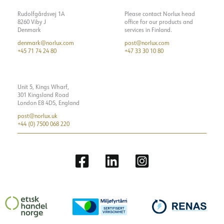
Rudolfgårdsvej 1A
Please contact Norlux head
8260 Viby J
office for our products and
Denmark
services in Finland.
denmark@norlux.com
post@norlux.com
+45 71 74 24 80
+47 33 30 10 80
Unit 5, Kings Wharf,
301 Kingsland Road
London E8 4DS, England
post@norlux.uk
+44 (0) 7500 068 220