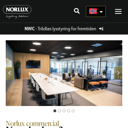
Hopp
rett
til
innholdet
NWC
- Trådløs lysstyring for fremtiden
📲
Norlux commercial