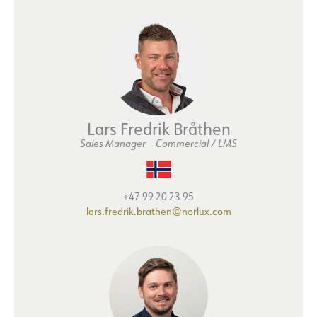
Lars Fredrik Bråthen
Sales Manager – Commercial / LMS
+47 99 20 23 95
lars.fredrik.brathen@norlux.com