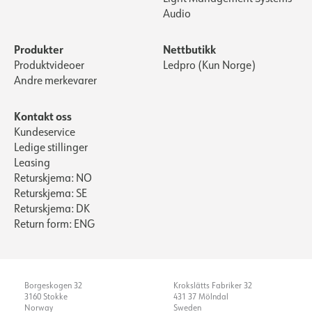
Audio
Produkter
Nettbutikk
Produktvideoer
Ledpro (Kun Norge)
Andre merkevarer
Kontakt oss
Kundeservice
Ledige stillinger
Leasing
Returskjema: NO
Returskjema: SE
Returskjema: DK
Return form: ENG
Borgeskogen 32
Krokslätts Fabriker 32
3160 Stokke
431 37 Mölndal
Norway
Sweden