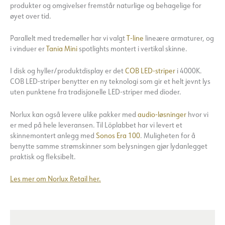
produkter og omgivelser fremstår naturlige og behagelige for
øyet over tid.
Parallelt med tredemøller har vi valgt
T-line
lineære armaturer, og
i vinduer er
Tania Mini
spotlights montert i vertikal skinne.
I disk og hyller/produktdisplay er det
COB LED-striper
i 4000K.
COB LED-striper benytter en ny teknologi som gir et helt jevnt lys
uten punktene fra tradisjonelle LED-striper med dioder.
Norlux kan også levere ulike pakker med
audio-løsninger
hvor vi
er med på hele leveransen. Til Löplabbet har vi levert et
skinnemontert anlegg med
Sonos Era 100
. Muligheten for å
benytte samme strømskinner som belysningen gjør lydanlegget
praktisk og fleksibelt.
Les mer om Norlux Retail her.