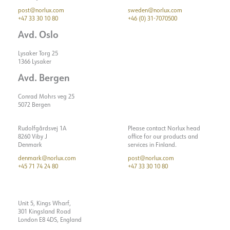
post@norlux.com
sweden@norlux.com
+47 33 30 10 80
+46 (0) 31-7070500
Avd. Oslo
Lysaker Torg 25
1366 Lysaker
Avd. Bergen
Conrad Mohrs veg 25
5072 Bergen
Rudolfgårdsvej 1A
Please contact Norlux head
8260 Viby J
office for our products and
Denmark
services in Finland.
denmark@norlux.com
post@norlux.com
+45 71 74 24 80
+47 33 30 10 80
Unit 5, Kings Wharf,
301 Kingsland Road
London E8 4DS, England