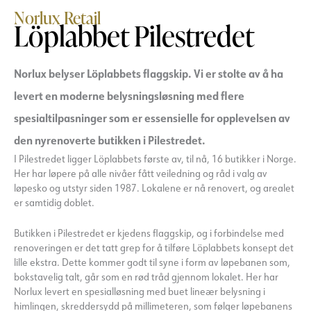
Norlux Retail
Löplabbet Pilestredet
Norlux belyser Löplabbets flaggskip. Vi er stolte av å ha
levert en moderne belysningsløsning med flere
spesialtilpasninger som er essensielle for opplevelsen av
den nyrenoverte butikken i Pilestredet.
I Pilestredet ligger Löplabbets første av, til nå, 16 butikker i Norge.
Her har løpere på alle nivåer fått veiledning og råd i valg av
løpesko og utstyr siden 1987. Lokalene er nå renovert, og arealet
er samtidig doblet.
Butikken i Pilestredet er kjedens flaggskip, og i forbindelse med
renoveringen er det tatt grep for å tilføre Löplabbets konsept det
lille ekstra. Dette kommer godt til syne i form av løpebanen som,
bokstavelig talt, går som en rød tråd gjennom lokalet. Her har
Norlux levert en spesialløsning med buet lineær belysning i
himlingen, skreddersydd på millimeteren, som følger løpebanens