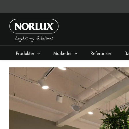
Hopp
rett
til
innholdet
Produkter
Markeder
Referanser
Bæ