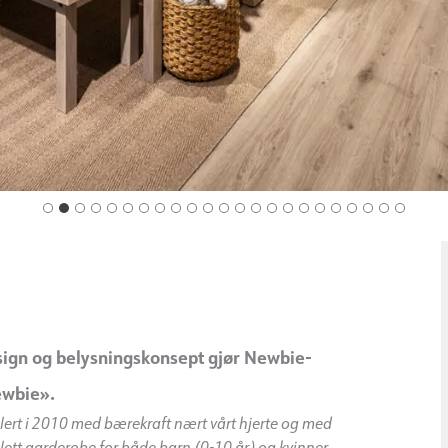
esign og belysningskonsept gjør Newbie-
ewbie».
ablert i 2010 med bærekraft nært vårt hjerte og med
plett garderobe for både barn (0-10 år) og kvinner