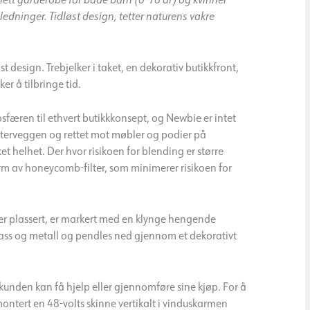
edninger. Tidløst design, tetter naturens vakre
design. Trebjelker i taket, en dekorativ butikkfront,
ker å tilbringe tid.
osfæren til ethvert butikkkonsept, og Newbie er intet
ytterveggen og rettet mot møbler og podier på
et helhet. Der hvor risikoen for blending er større
orm av honeycomb-filter, som minimerer risikoen for
er plassert, er markert med en klynge hengende
lass og metall og pendles ned gjennom et dekorativt
kunden kan få hjelp eller gjennomføre sine kjøp. For å
tert en 48-volts skinne vertikalt i vinduskarmen