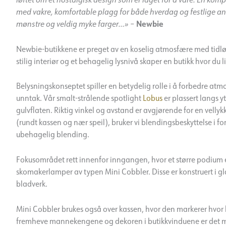
med vakre, komfortable plagg for både hverdag og festlige anl
Newbie
mønstre og veldig myke farger…»
–
Newbie-butikkene er preget av en koselig atmosfære med tidløst 
stilig interiør og et behagelig lysnivå skaper en butikk hvor du li
Belysningskonseptet spiller en betydelig rolle i å forbedre atm
unntak. Vår smalt-strålende spotlight
Lobus
er plassert langs 
gulvflaten. Riktig vinkel og avstand er avgjørende for en vellykk
(rundt kassen og nær speil), bruker vi blendingsbeskyttelse i f
ubehagelig blending.
Fokusområdet rett innenfor inngangen, hvor et større podium 
skomakerlamper av typen Mini Cobbler. Disse er konstruert i g
bladverk.
Mini Cobbler brukes også over kassen, hvor den markerer hvor 
fremheve mannekengene og dekoren i butikkvinduene er det mon