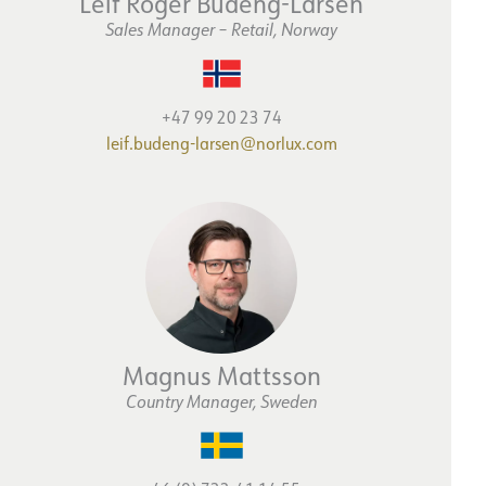
Leif Roger Budeng-Larsen
Sales Manager – Retail, Norway
+47 99 20 23 74
leif.budeng-larsen@norlux.com
Magnus Mattsson
Country Manager, Sweden