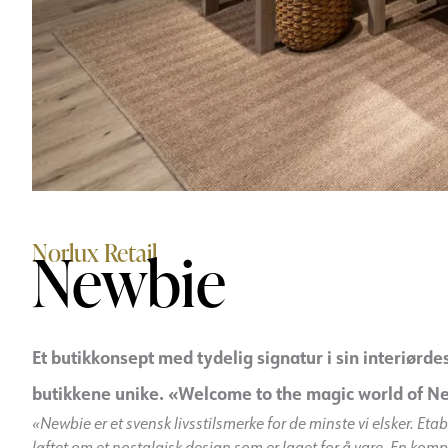
Norlux Retail
Newbie
Et butikkonsept med tydelig signatur i sin interiørd
butikkene unike. «Welcome to the magic world of N
«Newbie er et svensk livsstilsmerke for de minste vi elsker. Et
løftet om et nostalgisk design som er laget for å vare. En kom