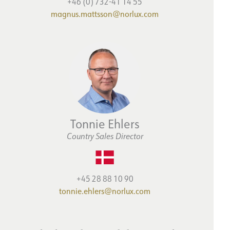
+46 (0) 732-41 14 55
magnus.mattsson@norlux.com
Tonnie Ehlers
Country Sales Director
+45 28 88 10 90
tonnie.ehlers@norlux.com