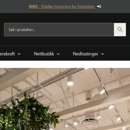
NWC
- Trådløs lysstyring for fremtiden
📲
rekraft
Nettbutikk
Nedlastinger