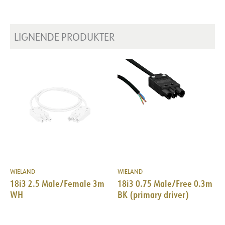
Spenning [V]
230V 50Hz
Isolasjonsklasse
1
LIGNENDE PRODUKTER
WIELAND
WIELAND
18i3 2.5 Male/Female 3m
18i3 0.75 Male/Free 0.3m
WH
BK (primary driver)