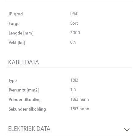
IP-grad
IP40
Farge
Sort
Lengde [mm]
2000
Vekt [kg]
0.4
KABELDATA
Type
18i3
Tverrsnitt [mm2]
1,5
Primær tilkobling
18i3 hunn
Sekundær tilkobling
18i3 hann
ELEKTRISK DATA