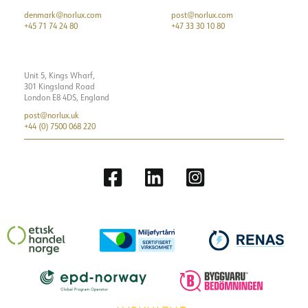
denmark@norlux.com
post@norlux.com
+45 71 74 24 80
+47 33 30 10 80
Unit 5, Kings Wharf,
301 Kingsland Road
London E8 4DS, England
post@norlux.uk
+44 (0) 7500 068 220