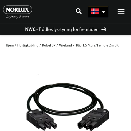
Hopp
rett
til
innholdet
NWC
- Trådløs lysstyring for fremtiden
📲
Hjem
Hurtigkabling
Kabel 3P
Wieland
/
/
/
/ 18i3 1.5 Male/Female 2m BK