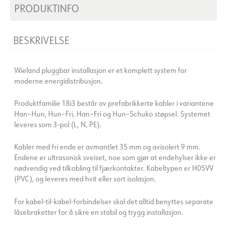
PRODUKTINFO
BESKRIVELSE
Wieland pluggbar installasjon er et komplett system for
moderne energidistribusjon.
Produktfamilie 18i3 består av prefabrikkerte kabler i variantene
Han–Hun, Hun–Fri, Han–Fri og Hun–Schuko støpsel. Systemet
leveres som 3-pol (L, N, PE).
Kabler med fri ende er avmantlet 35 mm og avisolert 9 mm.
Endene er ultrasonisk sveiset, noe som gjør at endehylser ikke er
nødvendig ved tilkobling til fjærkontakter. Kabeltypen er H05VV
(PVC), og leveres med hvit eller sort isolasjon.
For kabel-til-kabel-forbindelser skal det alltid benyttes separate
låsebraketter for å sikre en stabil og trygg installasjon.