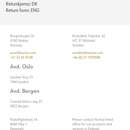
Returskjema: DK
Return form: ENG
Borgeskogen 32
Krokslätts Fabriker 32
3160 Stokke
431 37 Mölndal
Norway
Sweden
post@norlux.com
sweden@norlux.com
+47 33 30 10 80
+46 (0) 31-7070500
Avd. Oslo
Lysaker Torg 25
1366 Lysaker
Avd. Bergen
Conrad Mohrs veg 25
5072 Bergen
Rudolfgårdsvej 1A
Please contact Norlux head
8260 Viby J
office for our products and
Denmark
services in Finland.