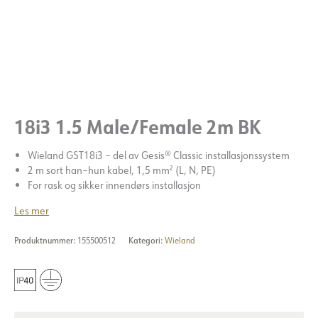
18i3 1.5 Male/Female 2m BK
Wieland GST18i3 – del av Gesis® Classic installasjonssystem
2 m sort han–hun kabel, 1,5 mm² (L, N, PE)
For rask og sikker innendørs installasjon
Les mer
Produktnummer:
155500512
Kategori:
Wieland