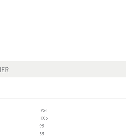
NER
IP54
IK06
95
55