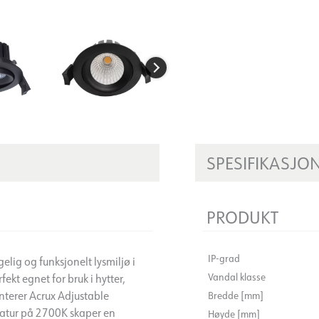
SPESIFIKASJO
PRODUKT
IP-grad
elig og funksjonelt lysmiljø i
Vandal klasse
kt egnet for bruk i hytter,
nterer Acrux Adjustable
Bredde [mm]
ratur på 2700K skaper en
Høyde [mm]