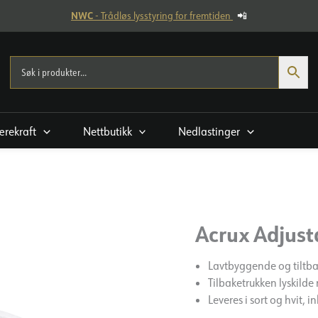
NWC
- Trådløs lysstyring for fremtiden
📲
rekraft
Nettbutikk
Nedlastinger
Acrux Adjust
Lavtbyggende og tiltba
Tilbaketrukken lyskilde
Leveres i sort og hvit, 