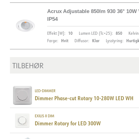
Acrux Adjustable 850lm 930 36° 10W
DIMENSJONER OG LYSDISTRIBUSJON
IP54
10
850
Effekt [W]:
Lumen LED (Tc=25):
Kelvin
Hvit
Klar
Hurtig
Farge:
Diffusor:
Lysstyring:
TILBEHØR
DIMENSJONER OG LYSDISTRIBUSJON
LED-DIMMER
Dimmer Phase-cut Rotary 10-280W LED WH
DOKUMENTASJON
Datablad (NO)
Datablad (ENG)
FDV 
EXILIS II DIM
Dimmer Rotary for LED 300W
Energy label EPREL
Lysfil LDT