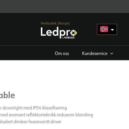
Nettbutikk (Norge):
Om oss
Kundeservice
able
r downlight med IP54 klassifisering
 med avansert reflektorteknikk reduserer blending
inkludert dimbar faseavsnitt driver