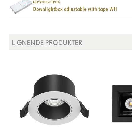
DOWNLIGHTBOX
DOKUMENTASJON
Downlightbox adjustable with tape WH
Datablad (NO)
Datablad (ENG)
FDV 
Energy label EPREL
Lysfil LDT
LIGNENDE PRODUKTER
DOKUMENTASJON
Datablad (NO)
Datablad (ENG)
FDV 
Energy label EPREL
Lysfil LDT