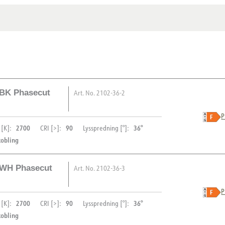
Systemeffekt [W]
Utsparing [mm]
Lyseffekt [lm/W]
Montering
Strøm LED [mA]
Spenning ut, min. [V]
Spenning ut, maks. [V]
 BK Phasecut
Art. No.
2102-36-2
P
2700
90
36°
 [K]:
CRI [>]:
Lysspredning [°]:
kobling
 WH Phasecut
Art. No.
2102-36-3
BESKRIVELSE
P
2700
90
36°
 [K]:
CRI [>]:
Lysspredning [°]:
Acrux Adjustable er den idee
PRODUKT
kobling
ethvert rom. Den lavtbyggend