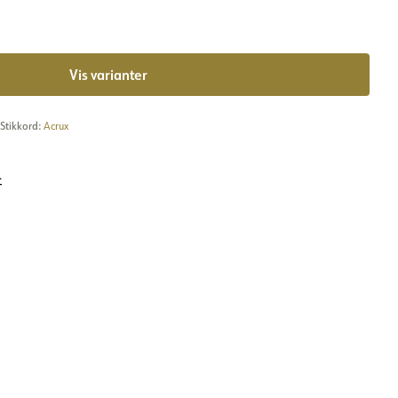
Vis varianter
Stikkord:
Acrux