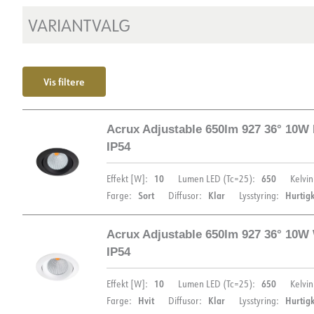
VARIANTVALG
Vis filtere
Acrux Adjustable 650lm 927 36° 10W
IP54
10
650
Effekt [W]:
Lumen LED (Tc=25):
Kelvin
Sort
Klar
Hurtig
Farge:
Diffusor:
Lysstyring:
Acrux Adjustable 650lm 927 36° 10W
DIMENSJONER OG LYSDISTRIBUSJON
IP54
10
650
Effekt [W]:
Lumen LED (Tc=25):
Kelvin
Hvit
Klar
Hurtig
Farge:
Diffusor:
Lysstyring: