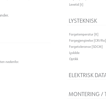
Levetid [t]
under.
LYSTEKNISK
Fargetemperatur [K]
Fargegjengivelse [CRI/Ra]
Fargetoleranse [SDCM]
)
Lyskilde
Optikk
kten nedenfor.
ELEKTRISK DAT
Dimmetype
Spenning [V]
MONTERING / 
Isolasjonsklasse
Sokkel
Tilkobling