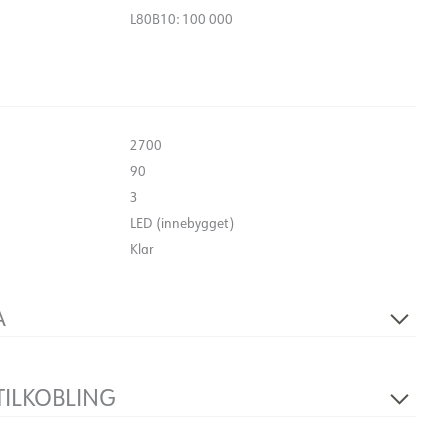
L80B10: 100 000
2700
90
3
LED (innebygget)
Klar
A
Faseavsnitt
230V 50Hz
TILKOBLING
2
N/A
Hurtigkobling