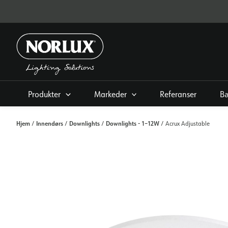
Hopp
rett
til
innholdet
Produkter
Markeder
Referanser
Bæ
Hjem
Innendørs
Downlights
Downlights - 1–12W
/
/
/
/ Acrux Adjustable