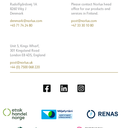
Rudolfgårdsvej 1A
Please contact Norlux head
8260 Viby J
office for our products and
Denmark
services in Finland.
denmark@norlux.com
post@norlux.com
+45 71 74 24 80
+47 33 30 10 80
Unit 5, Kings Wharf,
301 Kingsland Road
London E8 4DS, England
post@norlux.uk
+44 (0) 7500 068 220