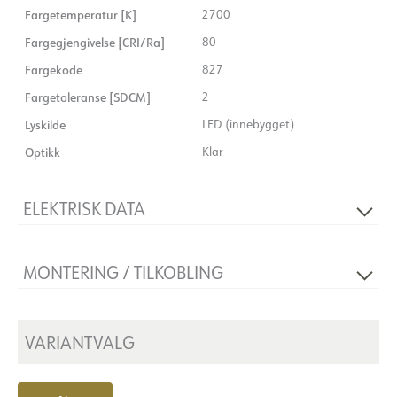
Fargetemperatur [K]
2700
Fargegjengivelse [CRI/Ra]
80
Fargekode
827
Fargetoleranse [SDCM]
2
Lyskilde
LED (innebygget)
Optikk
Klar
ELEKTRISK DATA
Dimmetype
Avhengig av driver
MONTERING / TILKOBLING
Spenning [V]
12VDC/AC
Isolasjonsklasse
3
Tilkobling
Terminal
Sokkel
N/A
Utsparing [mm]
VARIANTVALG
Ø57
Systemeffekt [W]
4
Montering
Innfelt, Gulv, Innredning, Møbel
Lyseffekt [lm/W]
74