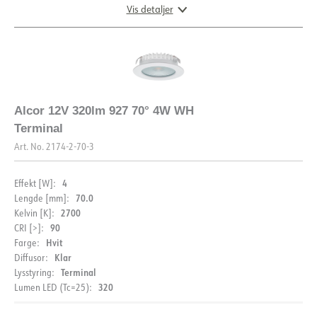
Vis detaljer
DIMENSJONER OG LYSDISTRIBUSJON
Alcor 12V 320lm 927 70° 4W WH
Terminal
Art. No.
2174-2-70-3
4
Effekt [W]:
70.0
Lengde [mm]:
2700
Kelvin [K]:
90
CRI [>]:
Hvit
Farge:
Klar
Diffusor:
Terminal
Lysstyring:
320
Lumen LED (Tc=25):