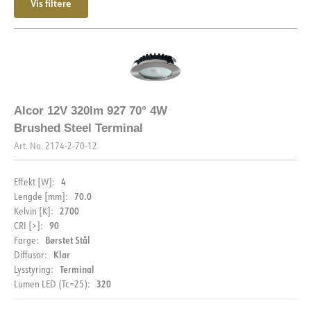
Vis filtere
Strøm LED [mA]
250
Spenning ut, min. [V]
12
Spenning ut, maks. [V]
12
Alcor 12V 320lm 927 70° 4W
Brushed Steel Terminal
Art. No.
2174-2-70-12
4
Effekt [W]:
70.0
Lengde [mm]:
2700
Kelvin [K]:
90
CRI [>]:
Børstet Stål
Farge:
Klar
Diffusor:
Terminal
Lysstyring:
320
Lumen LED (Tc=25):