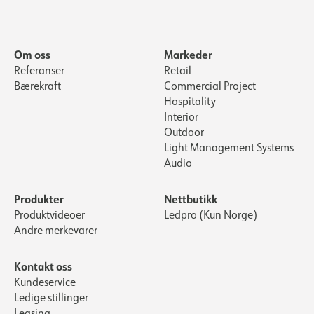
ELEKTRISK DATA
Om oss
Markeder
MONTERING / TILKOBLING
Dimmetype
Avhengig av driver
Referanser
Retail
Spenning [V]
12VDC/AC
Bærekraft
Commercial Project
Tilkobling
Terminal
Isolasjonsklasse
3
Hospitality
Utsparing [mm]
Ø57
Vis detaljer
Interior
Sokkel
N/A
Outdoor
Montering
Innfelt, Gulv, Innredning,
Systemeffekt [W]
4
Light Management Systems
Møbel
Audio
Lyseffekt [lm/W]
74
Strøm LED [mA]
250
Produkter
Nettbutikk
Spenning ut, min. [V]
12
Produktvideoer
Ledpro (Kun Norge)
Andre merkevarer
Spenning ut, maks. [V]
12
Kontakt oss
Kundeservice
Ledige stillinger
Leasing