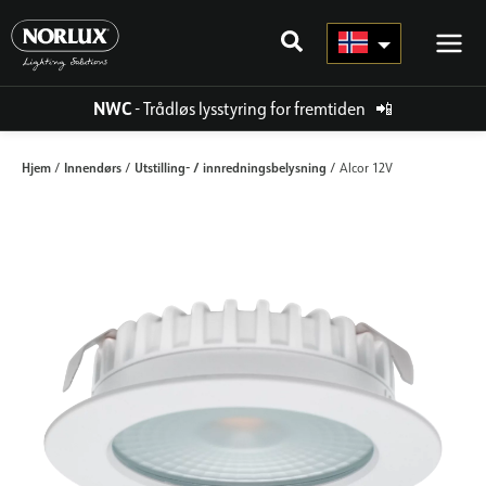
Hopp
rett
til
innholdet
NWC
- Trådløs lysstyring for fremtiden
📲
Hjem
Innendørs
Utstilling- / innredningsbelysning
/
/
/ Alcor 12V