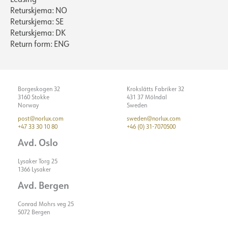
Returskjema: NO
Returskjema: SE
Returskjema: DK
Return form: ENG
Borgeskogen 32
Krokslätts Fabriker 32
3160 Stokke
431 37 Mölndal
Norway
Sweden
post@norlux.com
sweden@norlux.com
+47 33 30 10 80
+46 (0) 31-7070500
Avd. Oslo
Lysaker Torg 25
1366 Lysaker
Avd. Bergen
Conrad Mohrs veg 25
5072 Bergen