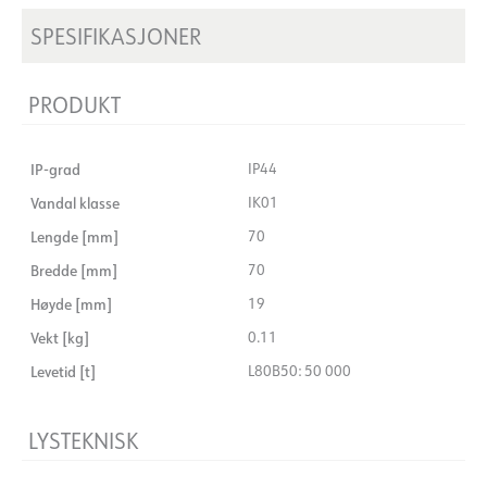
SPESIFIKASJONER
PRODUKT
IP-grad
IP44
Vandal klasse
IK01
Lengde [mm]
70
Bredde [mm]
70
Høyde [mm]
19
Vekt [kg]
0.11
Levetid [t]
L80B50: 50 000
LYSTEKNISK