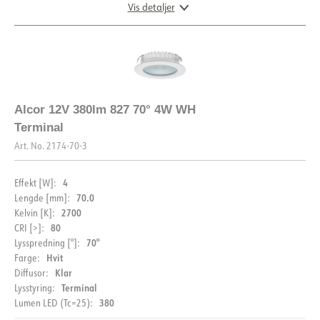
Vis detaljer
DIMENSJONER OG LYSDISTRIBUSJON
Alcor 12V 380lm 827 70° 4W WH
Terminal
Art. No.
2174-70-3
4
Effekt [W]:
70.0
Lengde [mm]:
2700
Kelvin [K]:
80
CRI [>]:
70°
Lysspredning [°]:
Hvit
Farge:
DOKUMENTASJON
Klar
Diffusor:
Terminal
Lysstyring:
Datablad (NO)
Datablad (ENG)
380
Lumen LED (Tc=25):