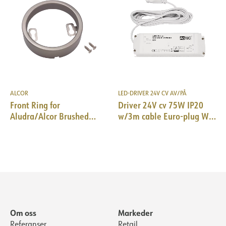
ALCOR
LED-DRIVER 24V CV AV/PÅ
Front Ring for
Driver 24V cv 75W IP20
Aludra/Alcor Brushed
w/3m cable Euro-plug WH
Steel
184x61x32mm
Om oss
Markeder
Referanser
Retail