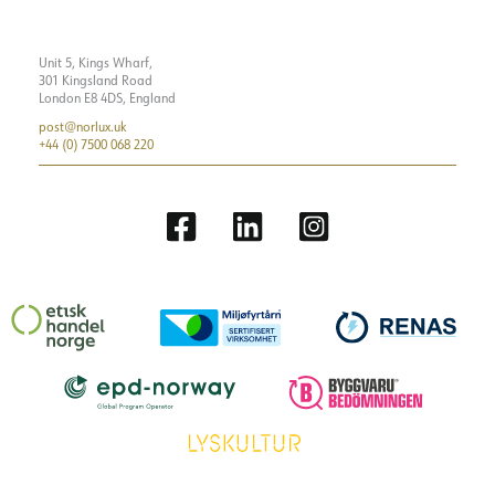
Unit 5, Kings Wharf,
301 Kingsland Road
London E8 4DS, England
post@norlux.uk
+44 (0) 7500 068 220