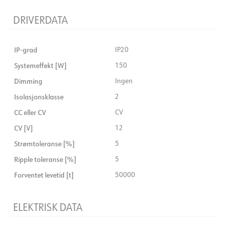
DRIVERDATA
IP-grad
IP20
Systemeffekt [W]
150
Dimming
Ingen
Isolasjonsklasse
2
CC eller CV
CV
CV [V]
12
Strømtoleranse [%]
5
Ripple toleranse [%]
5
Forventet levetid [t]
50000
ELEKTRISK DATA