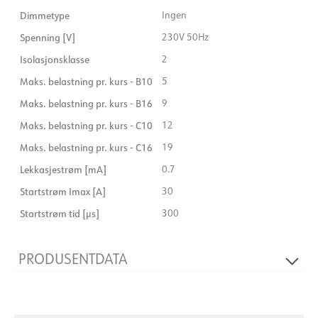
Dimmetype
Ingen
Spenning [V]
230V 50Hz
Isolasjonsklasse
2
Maks. belastning pr. kurs - B10
5
Maks. belastning pr. kurs - B16
9
Maks. belastning pr. kurs - C10
12
Maks. belastning pr. kurs - C16
19
Lekkasjestrøm [mA]
0.7
Startstrøm Imax [A]
30
Startstrøm tid [µs]
300
PRODUSENTDATA
Produsent
AcTEC
Produsentens beskrivelse
Q8H-12V-150W