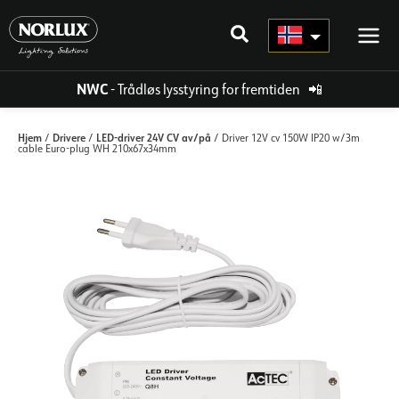
Hopp
rett
til
innholdet
NWC
- Trådløs lysstyring for fremtiden
📲
Hjem
Drivere
LED-driver 24V CV av/på
/
/
/ Driver 12V cv 150W IP20 w/3m
cable Euro-plug WH 210x67x34mm