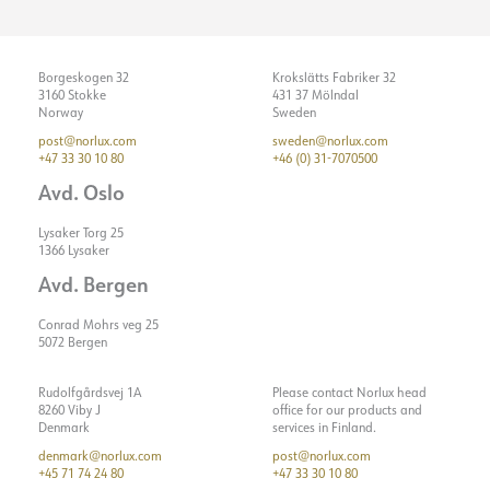
Borgeskogen 32
Krokslätts Fabriker 32
3160 Stokke
431 37 Mölndal
Norway
Sweden
post@norlux.com
sweden@norlux.com
+47 33 30 10 80
+46 (0) 31-7070500
Avd. Oslo
Lysaker Torg 25
1366 Lysaker
Avd. Bergen
Conrad Mohrs veg 25
5072 Bergen
Rudolfgårdsvej 1A
Please contact Norlux head
8260 Viby J
office for our products and
Denmark
services in Finland.
denmark@norlux.com
post@norlux.com
+45 71 74 24 80
+47 33 30 10 80