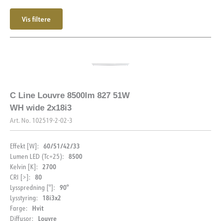
Vis filtere
C Line Louvre 8500lm 827 51W
WH wide 2x18i3
Art. No.
102519-2-02-3
60/51/42/33
Effekt [W]:
8500
Lumen LED (Tc=25):
2700
Kelvin [K]:
80
CRI [>]:
90°
Lysspredning [°]:
18i3x2
Lysstyring:
Hvit
Farge:
Louvre
Diffusor: