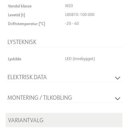
Vandal klasse
IK03
Levetid [t]
L80B10: 100 000
Driftstemperatur [°C]
-20 - 40
LYSTEKNISK
Lyskilde
LED (innebygget)
ELEKTRISK DATA
Flimmerfri
Ja
MONTERING / TILKOBLING
Spenning [V]
230V 50Hz
Isolasjonsklasse
1
Tilkobling
Hurtigkoblingx2
Montering
VARIANTVALG
Utenpåliggende, Tak