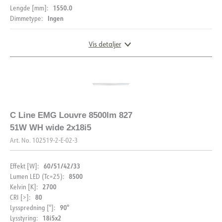
1550.0
Lengde [mm]:
Ingen
Dimmetype:
Vis detaljer
DOKUMENTASJON
C Line EMG Louvre 8500lm 827
51W WH wide 2x18i5
Datablad (NO)
Datablad (ENG)
Art. No.
102519-2-E-02-3
FDV (NO)
FDV (ENG)
60/51/42/33
Effekt [W]:
8500
Lumen LED (Tc=25):
2700
Kelvin [K]:
80
CRI [>]:
90°
Lysspredning [°]:
18i5x2
Lysstyring: