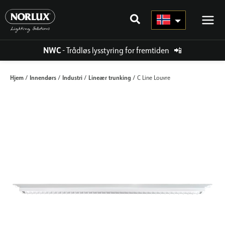
Hopp
rett
til
innholdet
NWC
- Trådløs lysstyring for fremtiden
📲
Hjem
Innendørs
Industri
Lineær trunking
/
/
/
/ C Line Louvre