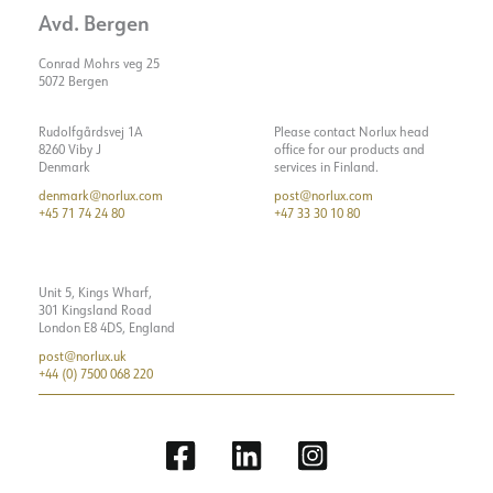
Avd. Bergen
Startstrøm tid [µs]
254
Strøm LED [mA]
300
Conrad Mohrs veg 25
5072 Bergen
Gjennomkobling [mm2]
5x2,5
Spenning ut, min. [V]
150
Rudolfgårdsvej 1A
Please contact Norlux head
8260 Viby J
office for our products and
Spenning ut, maks. [V]
167
Denmark
services in Finland.
denmark@norlux.com
post@norlux.com
+45 71 74 24 80
+47 33 30 10 80
Unit 5, Kings Wharf,
301 Kingsland Road
London E8 4DS, England
post@norlux.uk
+44 (0) 7500 068 220