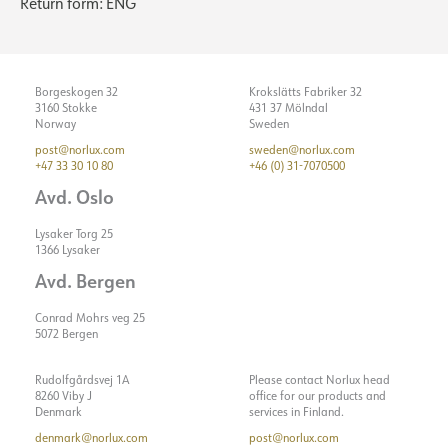
Return form: ENG
Borgeskogen 32
Krokslätts Fabriker 32
3160 Stokke
431 37 Mölndal
Norway
Sweden
post@norlux.com
sweden@norlux.com
+47 33 30 10 80
+46 (0) 31-7070500
Avd. Oslo
Lysaker Torg 25
1366 Lysaker
Avd. Bergen
Conrad Mohrs veg 25
5072 Bergen
Rudolfgårdsvej 1A
Please contact Norlux head
8260 Viby J
office for our products and
Denmark
services in Finland.
denmark@norlux.com
post@norlux.com