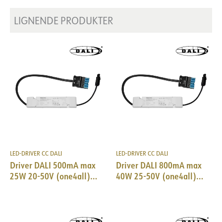
Produsentens beskrivelse
LCA 75W 350-1050mA one4all
lp PRE
LIGNENDE PRODUKTER
LED-DRIVER CC DALI
LED-DRIVER CC DALI
Driver DALI 500mA max
Driver DALI 800mA max
25W 20-50V (one4all)
40W 25-50V (one4all)
18i5 DALI/EPN0034
18i5 DALI/EPN0034