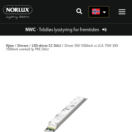
Hopp
rett
til
innholdet
NWC
- Trådløs lysstyring for fremtiden
📲
Hjem
Drivere
LED-driver CC DALI
/
/
/ Driver 350-1050mA cc LCA 75W 350-
1050mA one4all lp PRE DALI