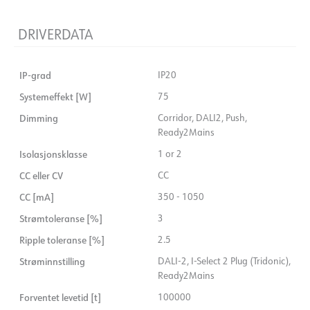
DRIVERDATA
IP-grad
IP20
Systemeffekt [W]
75
Dimming
Corridor, DALI2, Push,
Ready2Mains
Isolasjonsklasse
1 or 2
CC eller CV
CC
CC [mA]
350 - 1050
Strømtoleranse [%]
3
Ripple toleranse [%]
2.5
Strøminnstilling
DALI-2, I-Select 2 Plug (Tridonic),
Ready2Mains
Forventet levetid [t]
100000