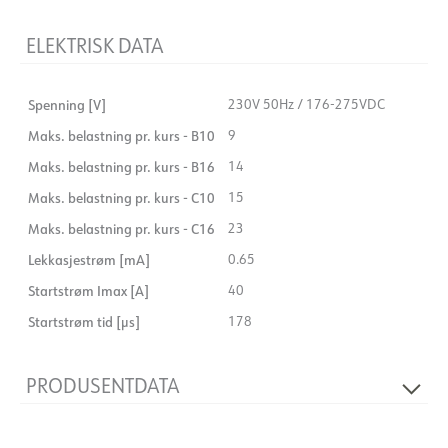
ELEKTRISK DATA
Spenning [V]
230V 50Hz / 176-275VDC
Maks. belastning pr. kurs - B10
9
Maks. belastning pr. kurs - B16
14
Maks. belastning pr. kurs - C10
15
Maks. belastning pr. kurs - C16
23
Lekkasjestrøm [mA]
0.65
Startstrøm Imax [A]
40
Startstrøm tid [µs]
178
PRODUSENTDATA
Produsent
Tridonic