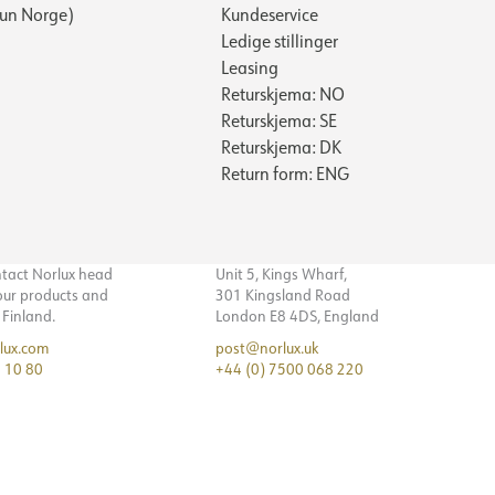
Kun Norge)
Kundeservice
Ledige stillinger
Leasing
Returskjema: NO
Returskjema: SE
Returskjema: DK
Return form: ENG
ntact Norlux head
Unit 5, Kings Wharf,
 our products and
301 Kingsland Road
n Finland.
London E8 4DS, England
lux.com
post@norlux.uk
 10 80
+44 (0) 7500 068 220