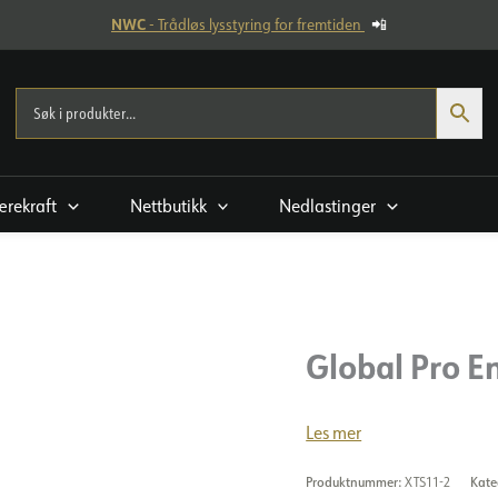
NWC
- Trådløs lysstyring for fremtiden
📲
rekraft
Nettbutikk
Nedlastinger
Global Pro E
Les mer
Produktnummer:
XTS11-2
Kate