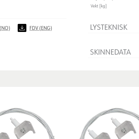
Vekt [kg]
LYSTEKNISK
(NO)
FDV (ENG)
Dimbar
SKINNEDATA
Produkt