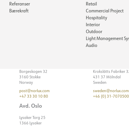
Referanser
Retail
Bærekraft
Commercial Project
Hospitality
Interior
Outdoor
Light Management Sy
Audio
Borgeskogen 32
Krokslätts Fabriker 
3160 Stokke
431 37 Mölndal
Norway
Sweden
post@norlux.com
sweden@norlux.com
+47 33 30 10 80
+46 (0) 31-7070500
Avd. Oslo
Lysaker Torg 25
1366 Lysaker