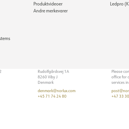
Produktvideoer
Ledpro (
Andre merkevarer
stems
32
Rudolfgårdsvej 1A
Please co
8260 Viby J
office for
Denmark
services i
denmark@norlux.com
post@nor
+45 71 74 24 80
+47 33 30