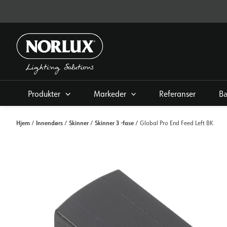
Hopp
rett
til
innholdet
Produkter
Markeder
Referanser
Bæ
Hjem
Innendørs
Skinner
Skinner 3 -fase
/
/
/
/ Global Pro End Feed Left BK