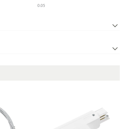
0.05
Nei
End Feed Left