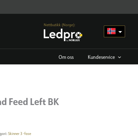
Nettbutikk (Norge):
Om oss
Kundeservice
nd Feed Left BK
gori:
Skinner 3 -fase