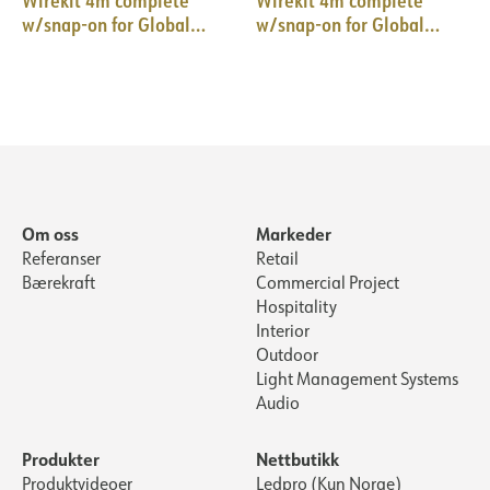
w/snap-on for Global
w/snap-on for Global
Pro/Pulse 10pk BK
Pro/Pulse 10pk WH
Om oss
Markeder
Referanser
Retail
Bærekraft
Commercial Project
Hospitality
Interior
Outdoor
Light Management Systems
Audio
Produkter
Nettbutikk
Produktvideoer
Ledpro (Kun Norge)