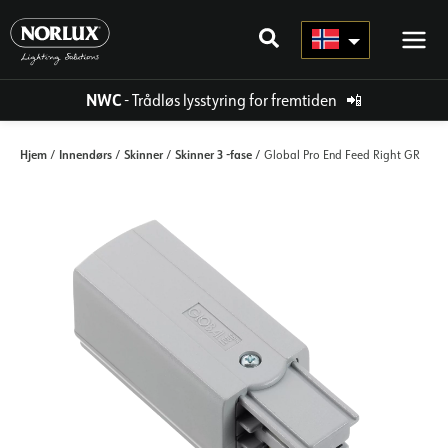
Hopp
rett
til
innholdet
NWC
- Trådløs lysstyring for fremtiden
📲
Hjem
Innendørs
Skinner
Skinner 3 -fase
/
/
/
/ Global Pro End Feed Right GR