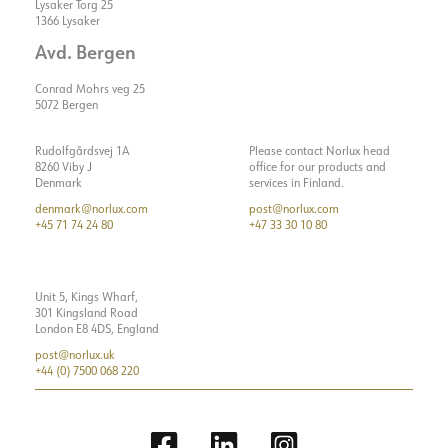
Lysaker Torg 25
1366 Lysaker
Avd. Bergen
Conrad Mohrs veg 25
5072 Bergen
Rudolfgårdsvej 1A
Please contact Norlux head
8260 Viby J
office for our products and
Denmark
services in Finland.
denmark@norlux.com
post@norlux.com
+45 71 74 24 80
+47 33 30 10 80
Unit 5, Kings Wharf,
301 Kingsland Road
London E8 4DS, England
post@norlux.uk
+44 (0) 7500 068 220