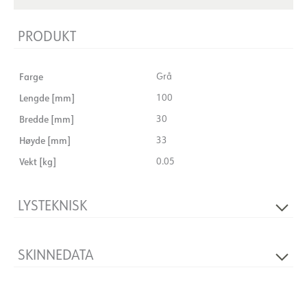
PRODUKT
Farge
Grå
Lengde [mm]
100
Bredde [mm]
30
Høyde [mm]
33
Vekt [kg]
0.05
LYSTEKNISK
Dimbar
Nei
SKINNEDATA
Produkt
End Feed Right