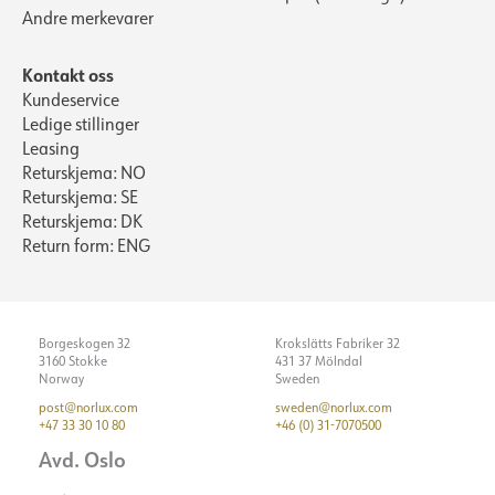
Andre merkevarer
Kontakt oss
Kundeservice
Ledige stillinger
Leasing
Returskjema: NO
Returskjema: SE
Returskjema: DK
Return form: ENG
Borgeskogen 32
Krokslätts Fabriker 32
3160 Stokke
431 37 Mölndal
Norway
Sweden
post@norlux.com
sweden@norlux.com
+47 33 30 10 80
+46 (0) 31-7070500
Avd. Oslo