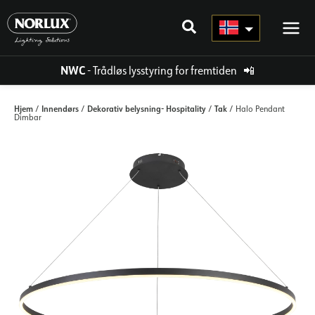
Hopp
rett
til
innholdet
NWC
- Trådløs lysstyring for fremtiden
📲
Hjem
Innendørs
Dekorativ belysning- Hospitality
Tak
/
/
/
/ Halo Pendant
Dimbar