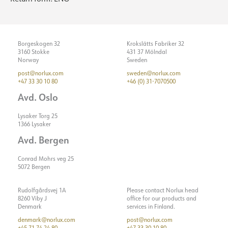
Optikk
Frosted
ELEKTRISK DATA
Borgeskogen 32
Krokslätts Fabriker 32
MONTERING / TILKOBLING
Dimmetype
Faseavsnitt
3160 Stokke
431 37 Mölndal
Norway
Sweden
Spenning [V]
230V 50Hz
Tilkobling
18i3 Hurtigkobling
post@norlux.com
sweden@norlux.com
Isolasjonsklasse
2
+47 33 30 10 80
+46 (0) 31-7070500
Montering
Tak, Pendel
Vis detaljer
Avd. Oslo
Systemeffekt [W]
53
Lyseffekt [lm/W]
47
Lysaker Torg 25
1366 Lysaker
Spenning ut, min. [V]
2.6
Avd. Bergen
Spenning ut, maks. [V]
3.4
Conrad Mohrs veg 25
5072 Bergen
Rudolfgårdsvej 1A
Please contact Norlux head
8260 Viby J
office for our products and
Denmark
services in Finland.
denmark@norlux.com
post@norlux.com
+45 71 74 24 80
+47 33 30 10 80