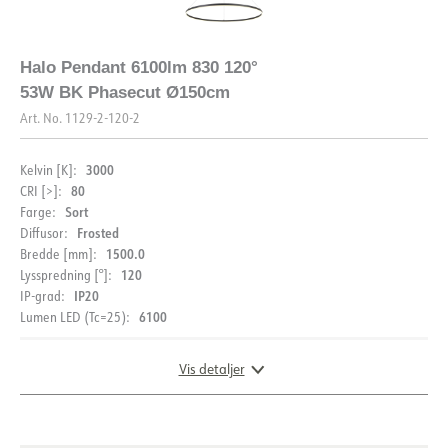
DIMENSJONER
FDV (NO)
FDV (ENG)
Halo Pendant 6100lm 830 120°
53W BK Phasecut Ø150cm
Lysfil LDT
Art. No.
1129-2-120-2
3000
Kelvin [K]:
80
CRI [>]:
Sort
Farge:
Frosted
Diffusor:
1500.0
Bredde [mm]:
BESKRIVELSE
120
Lysspredning [°]:
IP20
IP-grad:
PRODUKT
Halo Pendel-serien
er et elegant og moderne
6100
Lumen LED (Tc=25):
belysningsvalg, tilgjengelig i tre størrelser: 80 cm, 120 cm
og 150 cm. De sirkulære armaturene er laget av holdbar
IP-grad
IP20
aluminium, og kommer i stilren utførelse i sort. Den opale
Vis detaljer
overflaten gir et mykt og behagelig lys på 3000K, perfekt
Farge
Sort
for å skape en varm atmosfære i ethvert rom.
DOKUMENTASJON
Lengde [mm]
800