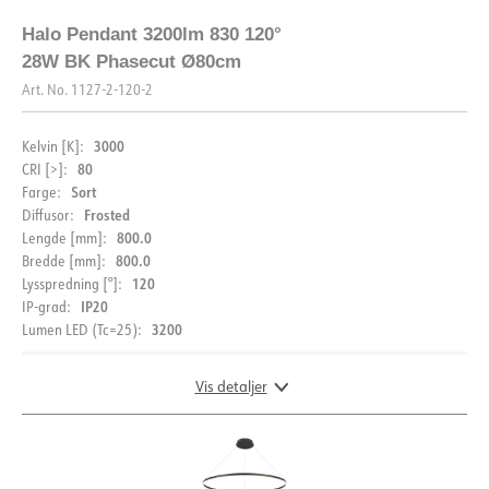
Halo Pendant 3200lm 830 120°
28W BK Phasecut Ø80cm
Art. No.
1127-2-120-2
3000
Kelvin [K]:
80
CRI [>]:
Sort
Farge:
Frosted
Diffusor:
800.0
Lengde [mm]:
800.0
Bredde [mm]:
120
Lysspredning [°]:
IP20
IP-grad:
3200
Lumen LED (Tc=25):
Vis detaljer
DIMENSJONER