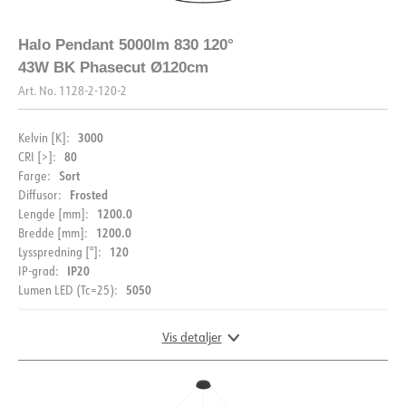
Halo Pendant 5000lm 830 120°
43W BK Phasecut Ø120cm
Art. No.
1128-2-120-2
3000
Kelvin [K]:
80
CRI [>]:
Sort
Farge:
Frosted
Diffusor:
1200.0
Lengde [mm]:
1200.0
Bredde [mm]:
120
Lysspredning [°]:
IP20
IP-grad:
5050
Lumen LED (Tc=25):
Vis detaljer
DOKUMENTASJON
Datablad (NO)
Datablad (ENG)