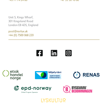
Unit 5, Kings Wharf,
301 Kingsland Road
London E8 4DS, England
post@norlux.uk
+44 (0) 7500 068 220