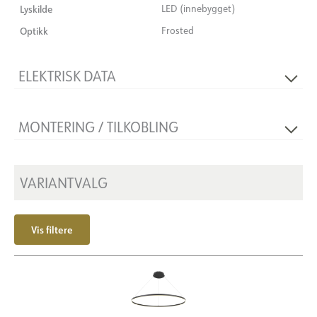
Lyskilde
LED (innebygget)
Optikk
Frosted
ELEKTRISK DATA
Dimmetype
Faseavsnitt
MONTERING / TILKOBLING
Spenning [V]
230V 50Hz
Isolasjonsklasse
2
Tilkobling
18i3 Hurtigkobling
Montering
VARIANTVALG
Tak, Pendel
Vis filtere