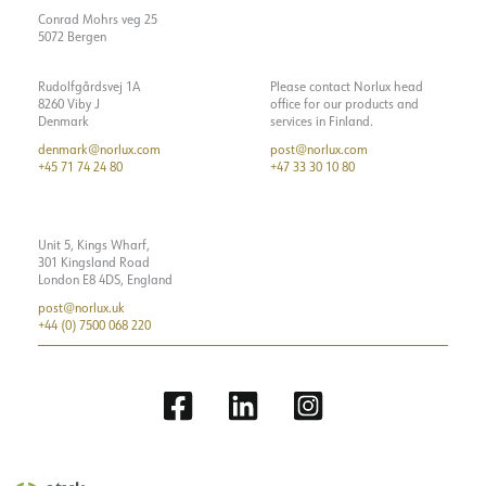
Startstrøm Imax [A]
18
Conrad Mohrs veg 25
MONTERING / TILKOBLING
Dimmetype
DALI
5072 Bergen
Startstrøm tid [µs]
250
Spenning [V]
230V 50Hz
Strøm LED [mA]
1050
Tilkobling
18i5 DALI Hurtigkobling
Rudolfgårdsvej 1A
Please contact Norlux head
Isolasjonsklasse
1
8260 Viby J
office for our products and
Montering
Nedhengt, Tak, Pendel
Vis detaljer
Denmark
services in Finland.
Sokkel
N/A
denmark@norlux.com
post@norlux.com
Systemeffekt [W]
46
+45 71 74 24 80
+47 33 30 10 80
Lyseffekt [lm/W]
116
Unit 5, Kings Wharf,
301 Kingsland Road
London E8 4DS, England
post@norlux.uk
+44 (0) 7500 068 220