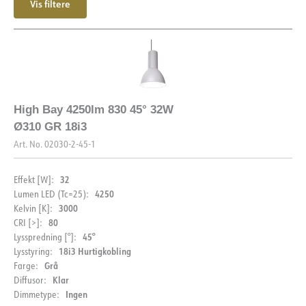
Vis filtere
High Bay 4250lm 830 45° 32W
Ø310 GR 18i3
Art. No.
02030-2-45-1
32
Effekt [W]:
4250
Lumen LED (Tc=25):
3000
Kelvin [K]:
80
CRI [>]:
45°
Lysspredning [°]:
18i3 Hurtigkobling
Lysstyring:
Grå
Farge:
Klar
Diffusor:
Ingen
Dimmetype: