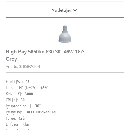
Vis detaljer
DIMENSJONER OG LYSDISTRIBUSJON
High Bay 5650lm 830 30° 46W 18i3
Grey
Art. No.
02050-2-30-1
46
Effekt [W]:
5650
Lumen LED (Tc=25):
3000
Kelvin [K]:
80
CRI [>]:
30°
Lysspredning [°]:
18i3 Hurtigkobling
Lysstyring:
Grå
Farge:
Klar
Diffusor: