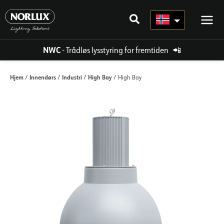
Hopp
rett
til
innholdet
NWC
- Trådløs lysstyring for fremtiden
📲
Hjem
Innendørs
Industri
High Bay
/
/
/
/ High Bay