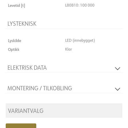
Levetid [t]
L80B10: 100 000
LYSTEKNISK
Lyskilde
LED (innebygget)
Optikk
Klar
ELEKTRISK DATA
Dimmetype
Ingen
MONTERING / TILKOBLING
Spenning [V]
230V 50Hz
Isolasjonsklasse
1
Montering
Nedhengt, Tak, Pendel
Sokkel
N/A
VARIANTVALG