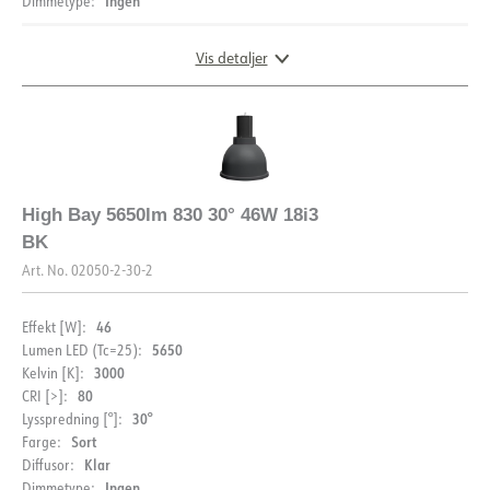
Ingen
Dimmetype:
Vis detaljer
DIMENSJONER OG LYSDISTRIBUSJON
High Bay 5650lm 830 30° 46W 18i3
BK
Art. No.
02050-2-30-2
46
Effekt [W]:
5650
Lumen LED (Tc=25):
3000
Kelvin [K]:
80
CRI [>]:
30°
Lysspredning [°]:
DOKUMENTASJON
Sort
Farge:
Klar
Diffusor:
Datablad (NO)
Datablad (ENG)
Ingen
Dimmetype: