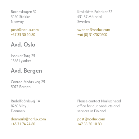
Borgeskogen 32
Krokslätts Fabriker 32
3160 Stokke
431 37 Mölndal
Norway
Sweden
post@norlux.com
sweden@norlux.com
+47 33 30 10 80
+46 (0) 31-7070500
Avd. Oslo
Lysaker Torg 25
1366 Lysaker
Avd. Bergen
Conrad Mohrs veg 25
5072 Bergen
Rudolfgårdsvej 1A
Please contact Norlux head
8260 Viby J
office for our products and
Denmark
services in Finland.
denmark@norlux.com
post@norlux.com
+45 71 74 24 80
+47 33 30 10 80