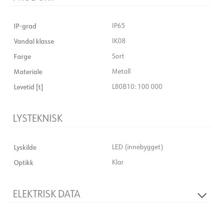
IP-grad
IP65
Vandal klasse
IK08
Farge
Sort
Materiale
Metall
Levetid [t]
L80B10: 100 000
LYSTEKNISK
Lyskilde
LED (innebygget)
Optikk
Klar
ELEKTRISK DATA
Spenning [V]
230V 50Hz