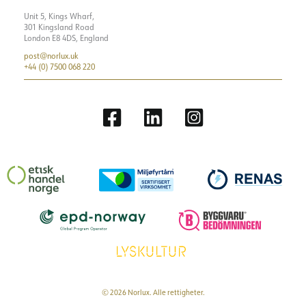
Unit 5, Kings Wharf,
301 Kingsland Road
London E8 4DS, England
post@norlux.uk
+44 (0) 7500 068 220
© 2026 Norlux. Alle rettigheter.