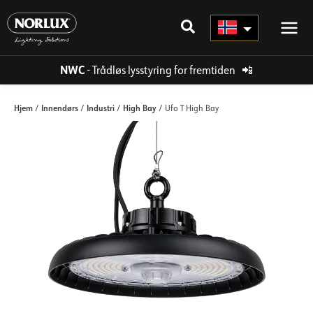
Hopp
rett
til
innholdet
NWC
- Trådløs lysstyring for fremtiden
📲
Hjem
Innendørs
Industri
High Bay
/
/
/
/ Ufo T High Bay