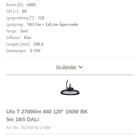
4000
Kelvin [K]:
80
CRI [>]:
120
Lysspredning [°]:
18i3 5m + 2x0,4m Åpen ende
Lysstyring:
Sort
Farge:
Klar
Diffusor:
280.0
Lengde [mm]:
0-10V
Dimmetype:
Vis detaljer
DOKUMENTASJON
Ufo T 27000lm 840 120° 150W BK
5m 18i5 DALI
Datablad (NO)
Datablad (ENG)
Art. No.
102760-02-2-ddd
FDV (NO)
FDV (ENG)
EPD