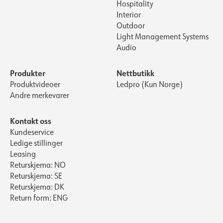
Hospitality
Maks. belastning pr. kurs -
6
Interior
C10
Outdoor
Light Management Systems
Maks. belastning pr. kurs -
9
Audio
C16
Lekkasjestrøm [mA]
5
Produkter
Nettbutikk
Startstrøm Imax [A]
80
Produktvideoer
Ledpro (Kun Norge)
Startstrøm tid [µs]
350
Andre merkevarer
Strøm LED [mA]
820
Kontakt oss
Spenning ut, min. [V]
2.9
Kundeservice
Spenning ut, maks. [V]
3
Ledige stillinger
Leasing
Returskjema: NO
Returskjema: SE
Returskjema: DK
Return form: ENG