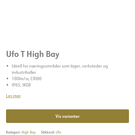
Ufo T High Bay
Ideell for næringsområder som lager, verksteder og
industrihaller
180lm/w, CRI80
IP65, IK08
Les mer
Vis varianter
Kategori:
High Bay
Stikkord:
Ufo