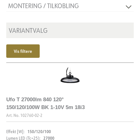
MONTERING / TILKOBLING
Isolasjonsklasse
1
Montering
Nedhengt
VARIANTVALG
Vis filtere
Ufo T 27000lm 840 120°
150/120/100W BK 1-10V 5m 18i3
Art. No.
102760-02-2
150/120/100
Effekt [W]:
27000
Lumen LED (Tc=25):