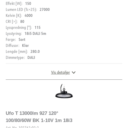
150
Effekt [W]:
27000
Lumen LED (Tc=25):
Lysfil LDT
Lysfil LDT 2
4000
Kelvin [K]:
80
CRI [>]:
115
Lysspredning [°]:
Lysfil LDT 3
Lysfil LDT 4
18i5 DALI 5m
Lysstyring:
Sort
Farge:
Klar
Lysfil LDT 5
Lysfil LDT 6
Diffusor:
280.0
Lengde [mm]:
DALI
Dimmetype:
Lysfil LDT 7
Lysfil LDT 8
Vis detaljer
Lysfil LDT 9
DOKUMENTASJON
Ufo T 13000lm 927 120°
BESKRIVELSE
100/80/60W BK 1-10V 1m 18i3
Datablad (NO)
Datablad (ENG)
Art. No.
102762-02-2