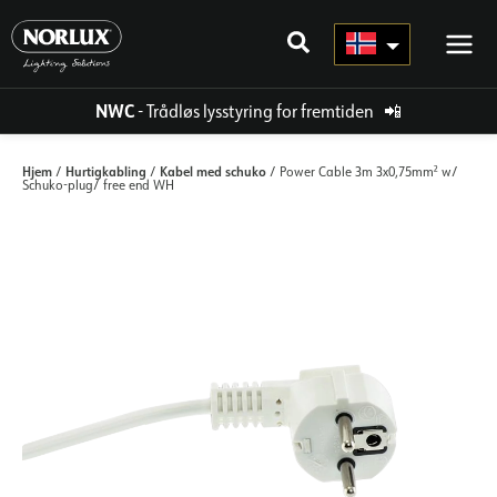
Hopp
rett
til
innholdet
NWC
- Trådløs lysstyring for fremtiden
📲
Hjem
Hurtigkabling
Kabel med schuko
/
/
/ Power Cable 3m 3x0,75mm² w/
Schuko-plug/ free end WH