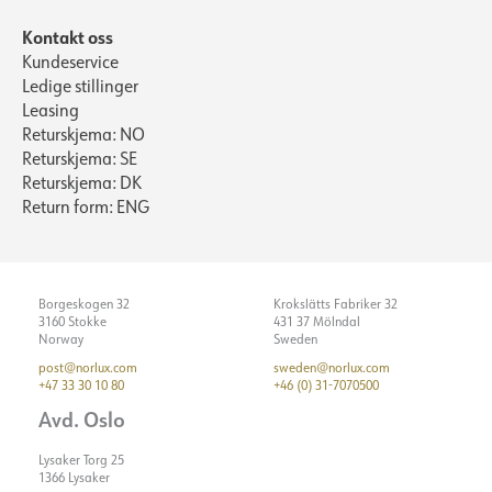
Kontakt oss
Kundeservice
Ledige stillinger
Leasing
Returskjema: NO
Returskjema: SE
Returskjema: DK
Return form: ENG
Borgeskogen 32
Krokslätts Fabriker 32
3160 Stokke
431 37 Mölndal
Norway
Sweden
post@norlux.com
sweden@norlux.com
+47 33 30 10 80
+46 (0) 31-7070500
Avd. Oslo
Lysaker Torg 25
1366 Lysaker