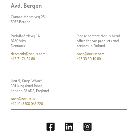
Avd. Bergen
Conrad Mohrs veg 25
5072 Bergen
Rudolfgårdsvej 1A
Please contact Norlux head
8260 Viby J
office for our products and
Denmark
services in Finland.
denmark@norlux.com
post@norlux.com
+45 71 74 24 80
+47 33 30 10 80
Unit 5, Kings Wharf,
301 Kingsland Road
London E8 4DS, England
post@norlux.uk
+44 (0) 7500 068 220