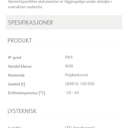
Variantspesifikke dokumenter er tilgjengelige under detaljer i
oversikten nedenfor.
SPESIFIKASJONER
PRODUKT
IP-grad
IP65
Vandal klasse
IK08
Materiale
Polykarbonat
Levetid [t]
L80B10: 100 000
Driftstemperatur [°C]
-20 - 40
LYSTEKNISK
Lyskilde
LED (innebygget)