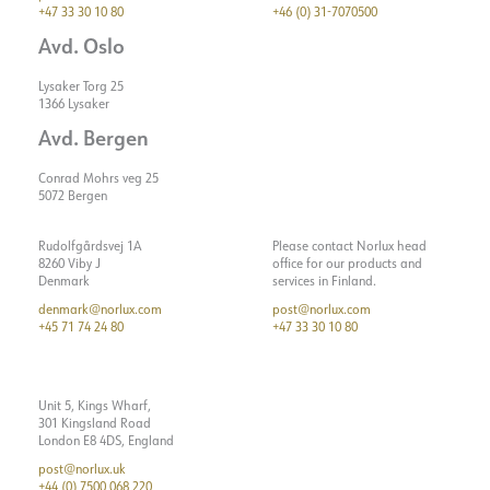
Systemeffekt [W]
+47 33 30 10 80
+46 (0) 31-7070500
Lyseffekt [lm/W]
156
Avd. Oslo
Maks. belastning pr. kurs -
22
Lysaker Torg 25
B10
1366 Lysaker
Maks. belastning pr. kurs -
35
Avd. Bergen
B16
Conrad Mohrs veg 25
Maks. belastning pr. kurs -
36
5072 Bergen
C10
Maks. belastning pr. kurs -
59
Rudolfgårdsvej 1A
Please contact Norlux head
C16
8260 Viby J
office for our products and
Denmark
services in Finland.
Strøm LED [mA]
300
denmark@norlux.com
post@norlux.com
+45 71 74 24 80
+47 33 30 10 80
Gjennomkobling [mm2]
5x2,5
Unit 5, Kings Wharf,
301 Kingsland Road
London E8 4DS, England
post@norlux.uk
+44 (0) 7500 068 220