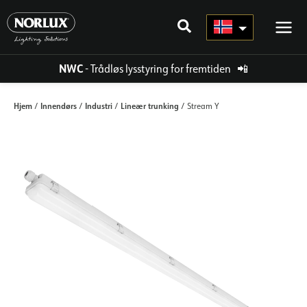
Hopp
rett
til
innholdet
NWC
- Trådløs lysstyring for fremtiden
📲
Hjem
Innendørs
Industri
Lineær trunking
/
/
/
/ Stream Y