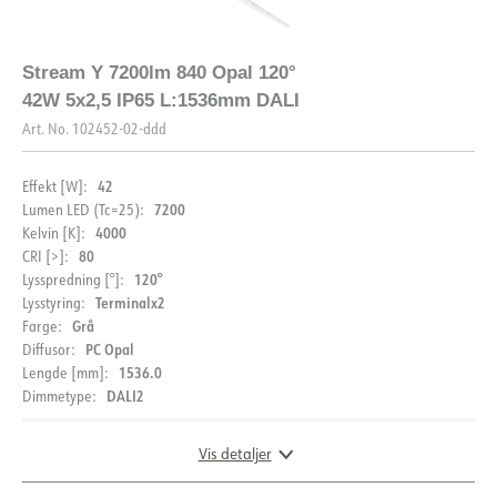
DIMENSJONER
FDV (NO)
FDV (ENG)
Stream Y 7200lm 840 Opal 120°
Lysfil LDT
42W 5x2,5 IP65 L:1536mm DALI
Art. No.
102452-02-ddd
42
Effekt [W]:
7200
Lumen LED (Tc=25):
4000
Kelvin [K]:
80
CRI [>]:
BESKRIVELSE
120°
Lysspredning [°]:
Terminalx2
Lysstyring:
PRODUKT
Stream Y er en IP65 forseglet industriell lysarmatur for tak
Grå
Farge:
eller nedhengt montering ved bruk av wire (tilvalg).
PC Opal
Diffusor:
Armaturen har mange bruksområder som parkeringshus,
1536.0
Lengde [mm]:
IP-grad
IP65
industri, og lager. Armaturen har gjennomgangskobling
DALI2
Dimmetype:
(5×2,5 mm2) , dette sikrer effektiv installasjon uten
Vandal klasse
IK08
verktøy.
Farge
Grå
DOKUMENTASJON
Vis detaljer
Dette produktet er også tilgjengelig med en
Lengde [mm]
670