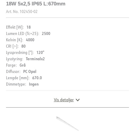
18W 5x2,5 IP65 L:670mm
Art. No.
102450-02
18
Effekt [W]:
2500
Lumen LED (Tc=25):
4000
Kelvin [K]:
80
CRI [>]:
120°
Lysspredning [°]:
Terminalx2
Lysstyring:
Grå
Farge:
PC Opal
Diffusor:
670.0
Lengde [mm]:
Ingen
Dimmetype:
Vis detaljer
DIMENSJONER