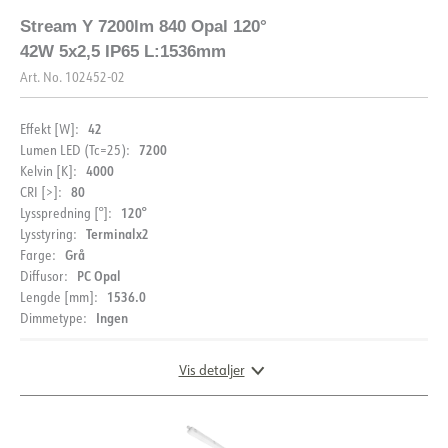
Stream Y 7200lm 840 Opal 120°
42W 5x2,5 IP65 L:1536mm
Art. No.
102452-02
42
Effekt [W]:
7200
Lumen LED (Tc=25):
4000
Kelvin [K]:
80
CRI [>]:
120°
Lysspredning [°]:
Terminalx2
Lysstyring:
Grå
Farge:
PC Opal
Diffusor:
1536.0
Lengde [mm]:
Ingen
Dimmetype:
DOKUMENTASJON
Vis detaljer
Datablad (NO)
Datablad (ENG)