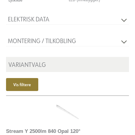
ELEKTRISK DATA
Flimmerfri
Ja
MONTERING / TILKOBLING
Spenning [V]
230V 50Hz
Isolasjonsklasse
1
Tilkobling
Terminalx2
Montering
VARIANTVALG
Utenpåliggende, Nedhengt
Vis filtere
Stream Y 2500lm 840 Opal 120°