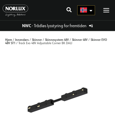
Hopp
rett
til
innholdet
NWC
- Trådløs lysstyring for fremtiden
📲
Hjem
Innendørs
Skinner
Skinnesystem 48V
Skinner 48V
Skinner EVO
/
/
/
/
/
48V ST1
/ Track Evo 48V Adjustable Corner BK DALI