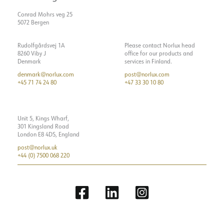
Conrad Mohrs veg 25
5072 Bergen
Rudolfgårdsvej 1A
Please contact Norlux head
8260 Viby J
office for our products and
Denmark
services in Finland.
denmark@norlux.com
post@norlux.com
+45 71 74 24 80
+47 33 30 10 80
Unit 5, Kings Wharf,
301 Kingsland Road
London E8 4DS, England
post@norlux.uk
+44 (0) 7500 068 220