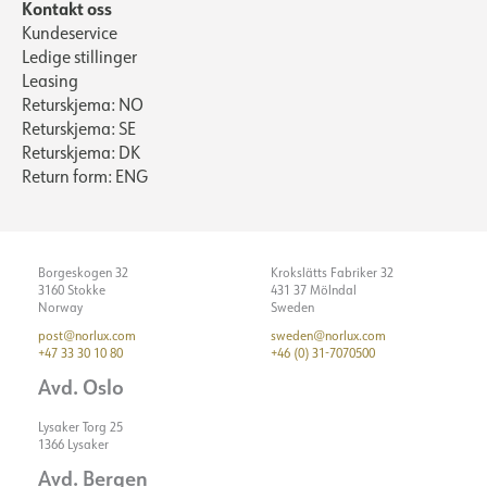
Kontakt oss
Kundeservice
Ledige stillinger
Leasing
Returskjema: NO
Returskjema: SE
Returskjema: DK
Return form: ENG
Borgeskogen 32
Krokslätts Fabriker 32
3160 Stokke
431 37 Mölndal
Norway
Sweden
post@norlux.com
sweden@norlux.com
+47 33 30 10 80
+46 (0) 31-7070500
Avd. Oslo
Lysaker Torg 25
1366 Lysaker
Avd. Bergen