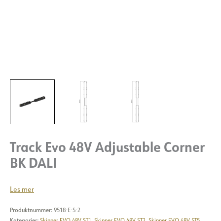
Track Evo 48V Adjustable Corner
BK DALI
Les mer
Produktnummer:
9518-E-S-2
Kategorier:
Skinner EVO 48V ST1
,
Skinner EVO 48V ST2
,
Skinner EVO 48V ST5
,