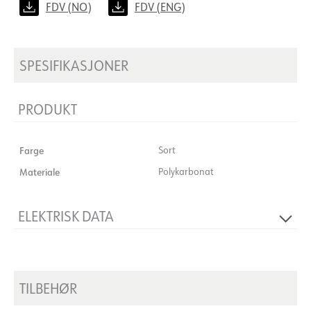
FDV (NO)
FDV (ENG)
SPESIFIKASJONER
PRODUKT
Farge
Sort
Materiale
Polykarbonat
ELEKTRISK DATA
Spenning [V]
48VDC
Isolasjonsklasse
3
TILBEHØR