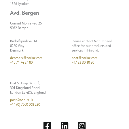
1366 Lysaker
Avd. Bergen
Conrad Mohrs veg 25
5072 Bergen
Rudolfgårdsvej 1A
Please contact Norlux head
8260 Viby J
office for our products and
Denmark
services in Finland.
denmark@norlux.com
post@norlux.com
+45 71 74 24 80
+47 33 30 10 80
Unit 5, Kings Wharf,
301 Kingsland Road
London E8 4DS, England
post@norlux.uk
+44 (0) 7500 068 220