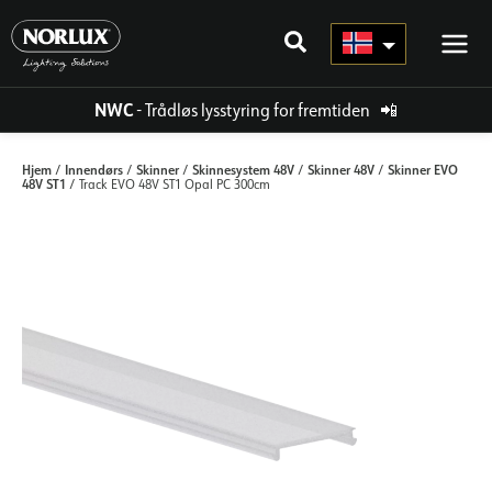
Hopp
rett
til
innholdet
NWC
- Trådløs lysstyring for fremtiden
📲
Hjem
Innendørs
Skinner
Skinnesystem 48V
Skinner 48V
Skinner EVO
/
/
/
/
/
48V ST1
/ Track EVO 48V ST1 Opal PC 300cm