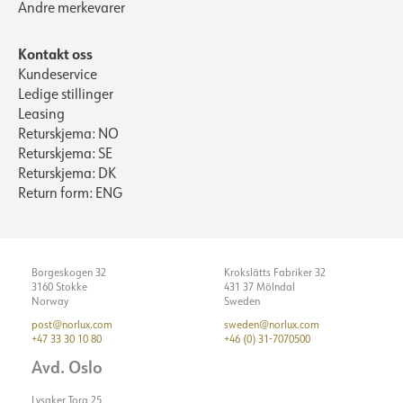
Andre merkevarer
Kontakt oss
Kundeservice
Ledige stillinger
Leasing
Returskjema: NO
Returskjema: SE
Returskjema: DK
Return form: ENG
Borgeskogen 32
Krokslätts Fabriker 32
3160 Stokke
431 37 Mölndal
Norway
Sweden
post@norlux.com
sweden@norlux.com
+47 33 30 10 80
+46 (0) 31-7070500
Avd. Oslo
Lysaker Torg 25