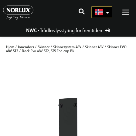
Hopp
rett
til
innholdet
NWC
- Trådløs lysstyring for fremtiden
📲
Hjem
Innendørs
Skinner
Skinnesystem 48V
Skinner 48V
Skinner EVO
/
/
/
/
/
48V ST2
/ Track Evo 48V ST2, ST5 End cap BK