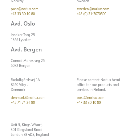
Norway
Sweden
post@norlux.com
sweden@norlux.com
+47 33 30 10 80
+46 (0) 31-7070500
Avd. Oslo
Lysaker Torg 25
1366 Lysaker
Avd. Bergen
Conrad Mohrs veg 25
5072 Bergen
Rudolfgårdsvej 1A
Please contact Norlux head
8260 Viby J
office for our products and
Denmark
services in Finland.
denmark@norlux.com
post@norlux.com
+45 71 74 24 80
+47 33 30 10 80
Unit 5, Kings Wharf,
301 Kingsland Road
London E8 4DS, England