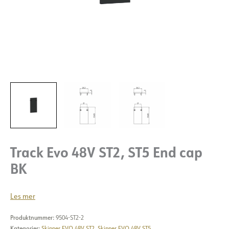
Track Evo 48V ST2, ST5 End cap
BK
Les mer
Produktnummer:
9504-ST2-2
Kategorier:
Skinner EVO 48V ST2
,
Skinner EVO 48V ST5